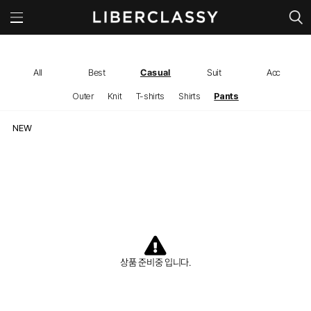
All
Best
Casual
Suit
Acc
Outer
Knit
T-shirts
Shirts
Pants
상품 준비중 입니다.