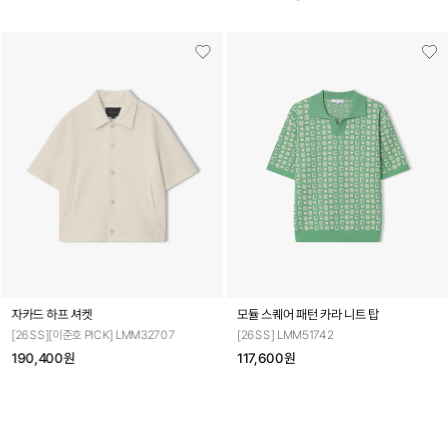
자카드 하프 셔켓
모듈 스퀘어 패턴 카라 니트 탑
[26SS][이준호 PICK] LMM32707
[26SS] LMM51742
190,400원
117,600원