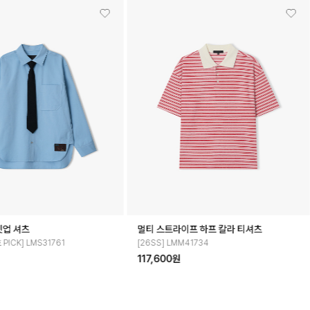
프 하프 칼라 티셔츠
멀티 스트라이프 하프 칼라 티셔츠
41734
[26SS] LMM41731
117,600원