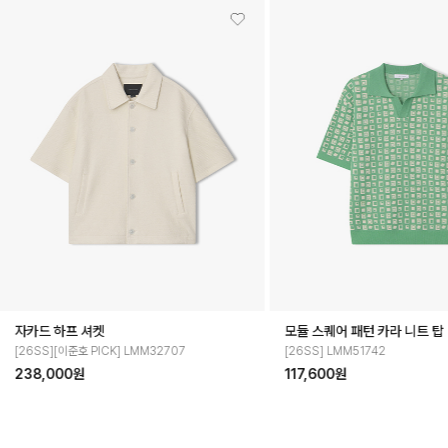
모듈 스퀘어 패턴 카라 니트 탑
트위드 컬러리브 하프 티셔츠
[26SS] LMM51742
[26SS] LMM41701
117,600원
95,200원