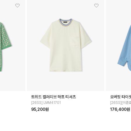
오버핏 타이셋업 셔츠
멀티 스트라이
[26SS][이준호 PICK] LMS31761
[26SS] LMM
176,400원
117,600원