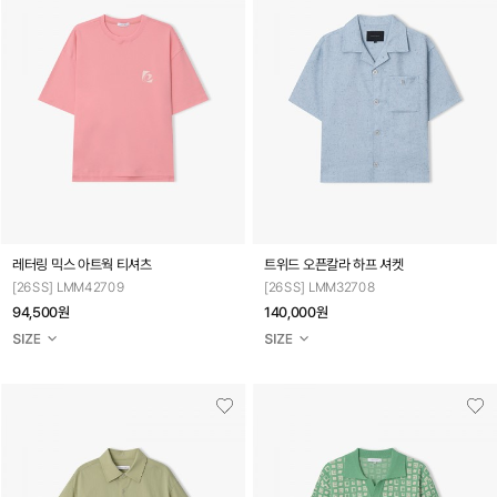
레터링 믹스 아트웍 티셔츠
트위드 오픈칼라 하프 셔켓
[26SS] LMM42709
[26SS] LMM32708
94,500원
140,000원