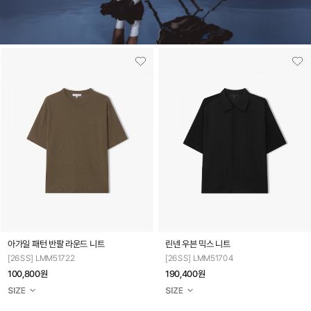
아가일 패턴 반팔 라운드 니트
린넨 우븐 믹스 니트
[26SS] LMM51722
[26SS] LMM51704
100,800원
190,400원