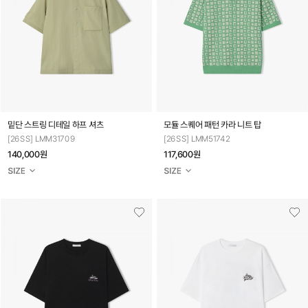
밑단 스트링 디테일 하프 셔츠
모듈 스퀘어 패턴 카라 니트 탑
[26SS] LMM31709
[26SS] LMM51742
140,000원
117,600원