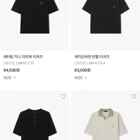
레터링 믹스 아트웍 티셔츠
세미오버핏 반팔 티셔츠
[26SS] LMM42710
[26SS] LMM41784
94,500원
63,000원