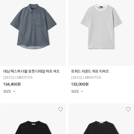
데님 텍스쳐 더블 포켓 디테일 하프 셔츠
트위드 라운드 하프 티셔츠
[26SS] LMM31705
[26SS] LMM41709
134,400원
133,000원