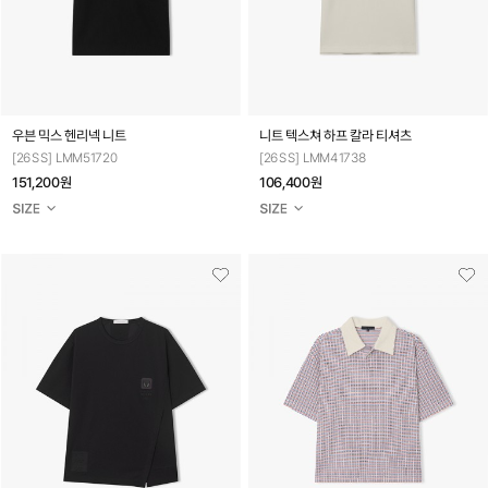
우븐 믹스 헨리넥 니트
니트 텍스쳐 하프 칼라 티셔츠
[26SS] LMM51720
[26SS] LMM41738
151,200원
106,400원