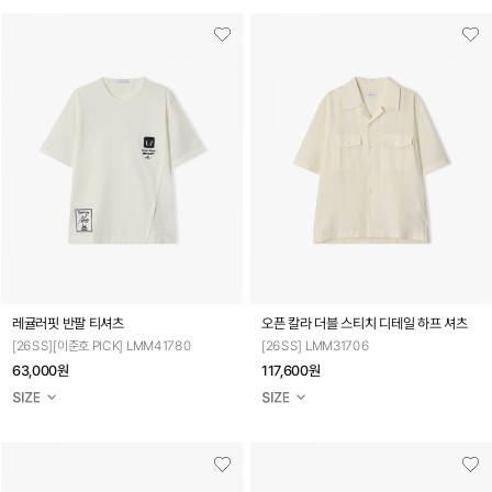
레귤러핏 반팔 티셔츠
오픈 칼라 더블 스티치 디테일 하프 셔츠
[26SS][이준호 PICK] LMM41780
[26SS] LMM31706
63,000원
117,600원