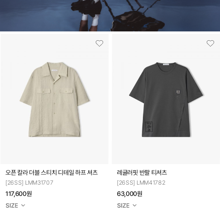
오픈 칼라 더블 스티치 디테일 하프 셔츠
레귤러핏 반팔 티셔츠
[26SS] LMM31707
[26SS] LMM41782
117,600원
63,000원