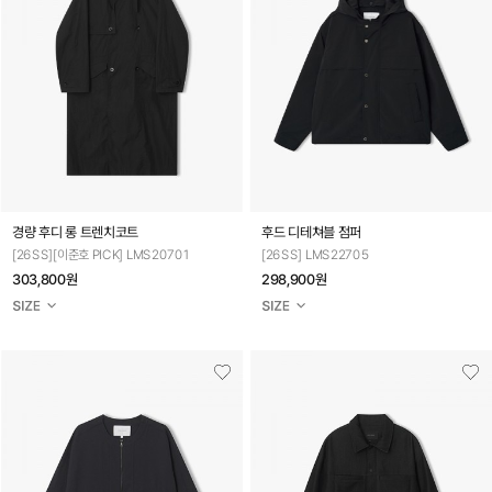
경량 후디 롱 트렌치코트
후드 디테쳐블 점퍼
[26SS][이준호 PICK] LMS20701
[26SS] LMS22705
303,800원
298,900원