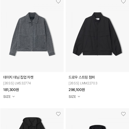
데미지 데님 집업 자켓
드로우 스트링 점퍼
[26SS] LMS32774
[26SS] LMM22703
181,300원
296,100원