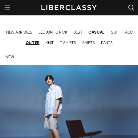
l
NEW ARRIVALS
LEE JUNHO PICK
BEST
CASUAL
SUIT
ACC
OUTER
KNIT
T-SHIRTS
SHIRTS
PANTS