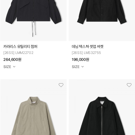
카라리스 유틸리티 점퍼
데님 텍스쳐 셋업 셔켓
[26SS] LMM22702
[26SS] LMS32755
264,600원
196,000원