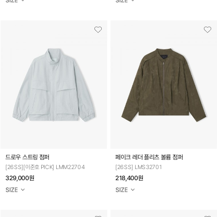
드로우 스트링 점퍼
페이크 레더 플리츠 볼륨 점퍼
[26SS][이준호 PICK] LMM22704
[26SS] LMS32701
329,000원
218,400원