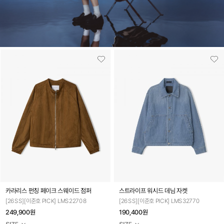
카라리스 펀칭 페이크 스웨이드 점퍼
스트라이프 워시드 데님 자켓
[26SS][이준호 PICK] LMS22708
[26SS][이준호 PICK] LMS32770
249,900원
190,400원