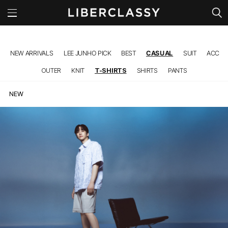
l
NEW ARRIVALS
LEE JUNHO PICK
BEST
CASUAL
SUIT
ACC
OUTER
KNIT
T-SHIRTS
SHIRTS
PANTS