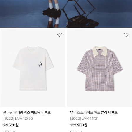
플라워 레터링 믹스 아트웍 티셔츠
멀티 스트라이프 하프 칼라 티셔츠
[26SS] LMM42705
[26SS] LMM41731
94,500원
102,900원