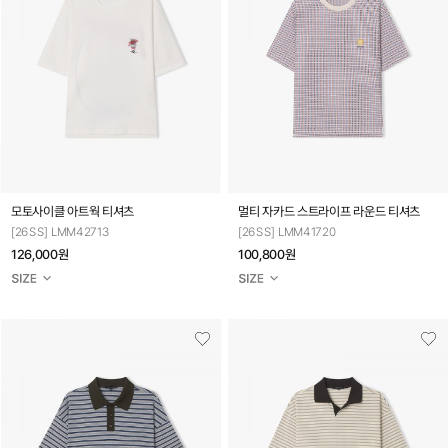
모토사이클 아트웍 티셔츠
멀티 자카드 스트라이프 라운드 티셔츠
[26SS] LMM42713
[26SS] LMM41720
126,000원
100,800원