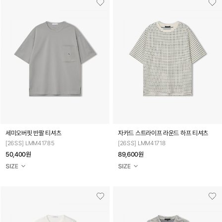
세미오버핏 반팔 티셔츠
자카드 스트라이프 라운드 하프 티셔츠
[26SS] LMM41785
[26SS] LMM41718
50,400원
89,600원