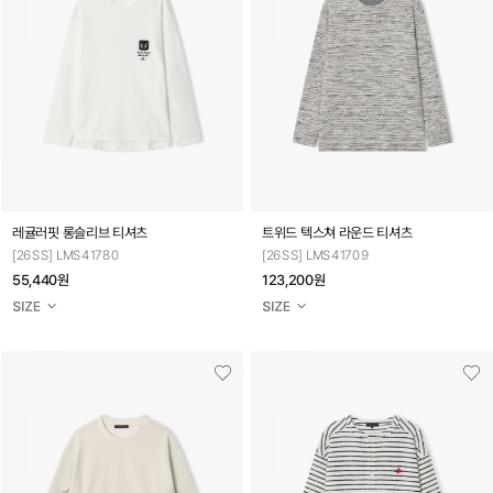
레귤러핏 롱슬리브 티셔츠
트위드 텍스쳐 라운드 티셔츠
[26SS] LMS41780
[26SS] LMS41709
55,440원
123,200원