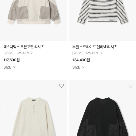
텍스쳐믹스 우븐포켓 티셔츠
부클 스트라이프 헨리넥 티셔츠
[26SS] LMS41707
[26SS] LMS41703
117,600원
134,400원