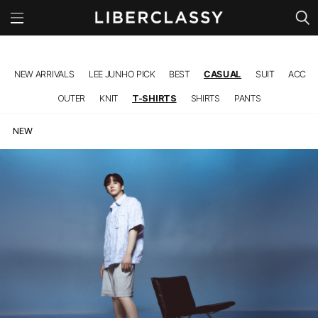
l
NEW ARRIVALS
LEE JUNHO PICK
BEST
CASUAL
SUIT
ACC
OUTER
KNIT
T-SHIRTS
SHIRTS
PANTS