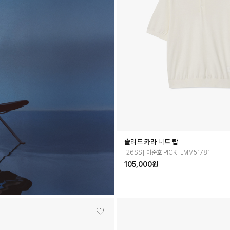
솔리드 카라 니트 탑
[26SS][이준호 PICK] LMM51781
105,000원