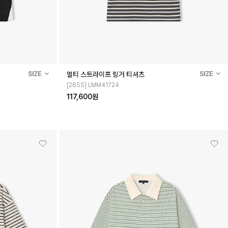
멀티 스트라이프 링거 티셔츠
[26SS] LMM41724
117,600원