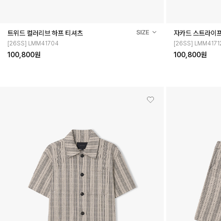
트위드 컬러리브 하프 티셔츠
자카드 스트라이프
[26SS] LMM41704
[26SS] LMM4171
100,800원
100,800원