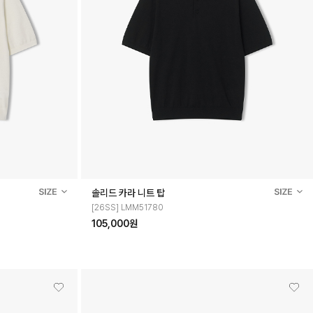
솔리드 카라 니트 탑
[26SS] LMM51780
105,000원