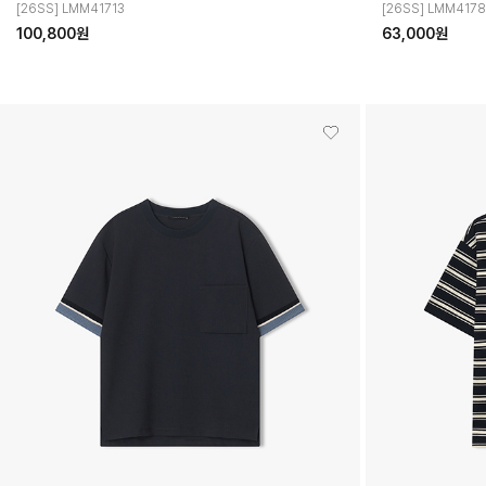
[26SS] LMM41713
[26SS] LMM417
100,800원
63,000원