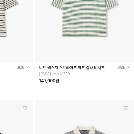
니트 텍스쳐 스트라이프 하프 칼라 티셔츠
[26SS] LMM41729
147,000원