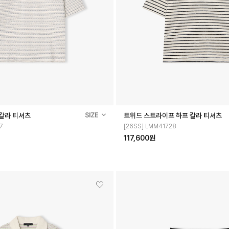
 칼라 티셔츠
트위드 스트라이프 하프 칼라 티셔츠
7
[26SS] LMM41728
117,600원