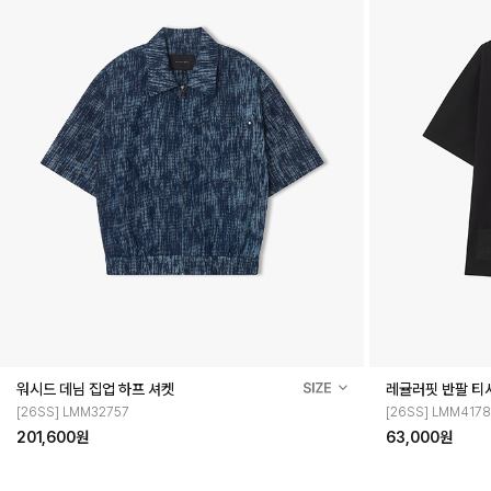
워시드 데님 집업 하프 셔켓
레귤러핏 반팔 티
[26SS] LMM32757
[26SS] LMM4178
201,600원
63,000원