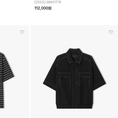
[26SS] LMM41718
112,000원