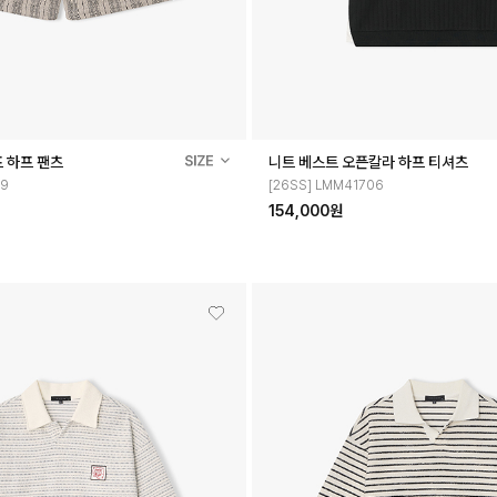
 하프 팬츠
니트 베스트 오픈칼라 하프 티셔츠
59
[26SS] LMM41706
154,000원