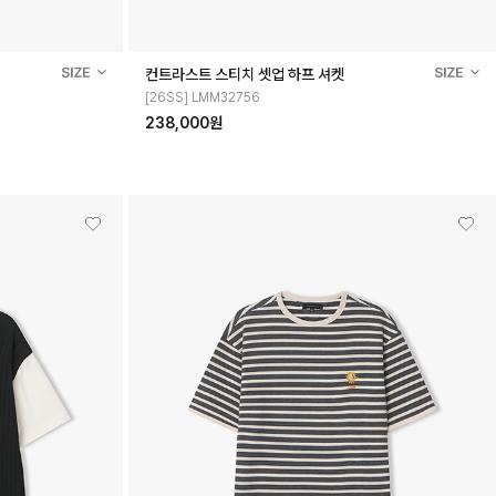
컨트라스트 스티치 셋업 하프 셔켓
[26SS] LMM32756
238,000원