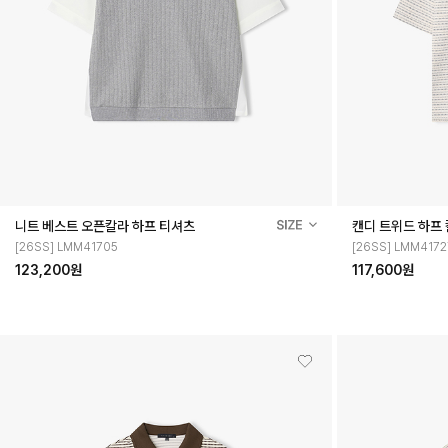
니트 베스트 오픈칼라 하프 티셔츠
캔디 트위드 하프
[26SS] LMM41705
[26SS] LMM4172
123,200원
117,600원