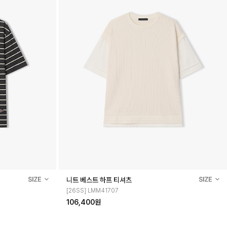
니트 베스트 하프 티셔츠
[26SS] LMM41707
106,400원