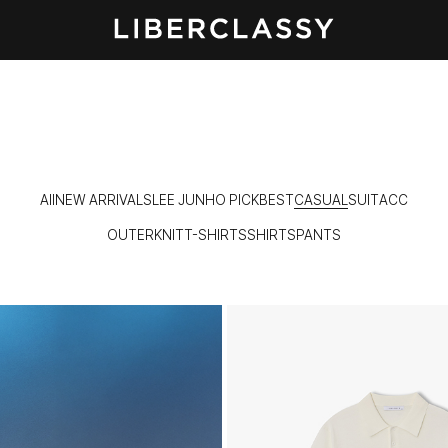
All
NEW ARRIVALS
LEE JUNHO PICK
BEST
CASUAL
SUIT
ACC
OUTER
KNIT
T-SHIRTS
SHIRTS
PANTS