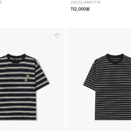
85
[26SS] LMM41719
112,000원