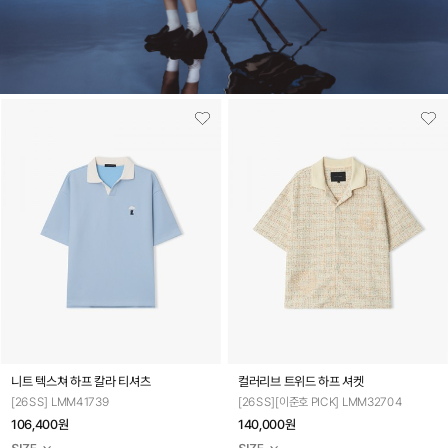
니트 텍스쳐 하프 칼라 티셔츠
컬러리브 트위드 하프 셔켓
[26SS] LMM41739
[26SS][이준호 PICK] LMM32704
106,400원
140,000원