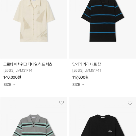
크로쉐 패치워크 디테일 하프 셔츠
단가라 카라 니트 탑
[26SS] LMM31714
[26SS] LMM51741
140,000원
117,600원