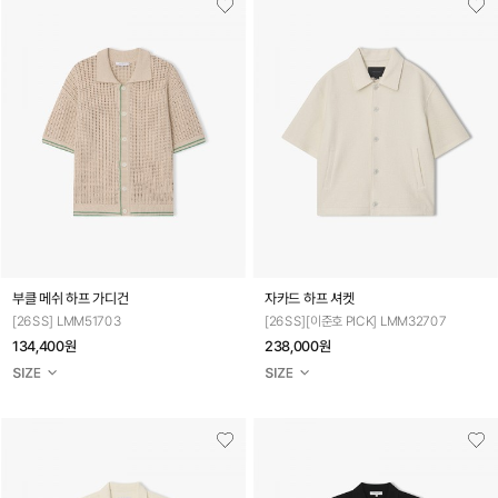
부클 메쉬 하프 가디건
자카드 하프 셔켓
[26SS] LMM51703
[26SS][이준호 PICK] LMM32707
134,400원
238,000원