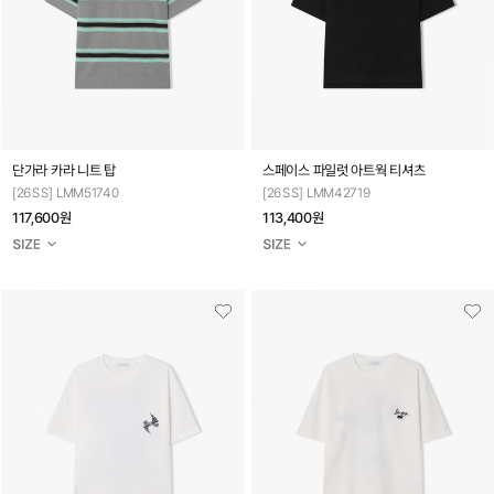
단가라 카라 니트 탑
스페이스 파일럿 아트웍 티셔츠
[26SS] LMM51740
[26SS] LMM42719
117,600원
113,400원