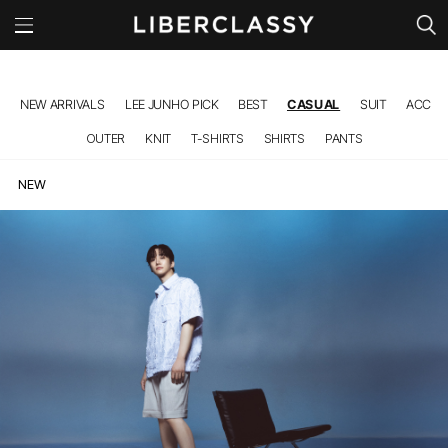
l
NEW ARRIVALS
LEE JUNHO PICK
BEST
CASUAL
SUIT
ACC
OUTER
KNIT
T-SHIRTS
SHIRTS
PANTS