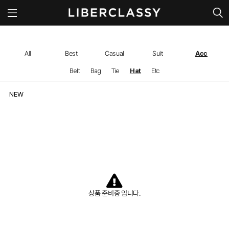
All
Best
Casual
Suit
Acc
Belt
Bag
Tie
Hat
Etc
상품 준비중 입니다.