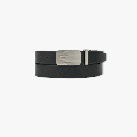
2. 공식몰 & 네이버페이에 로그인하셔서, 교환 or 반품 접수.
3. 상품 포장 후 왕복 배송비 (6,000원) 동봉 혹은 본사몰 계좌입금 후,
기사님 방문 시 상품 전달(착불) - 상품 불량, 오배송일 경우 동봉 X, 착불
4. 매장&물류센터 상품 도착 후 교환, 반품 처리 (교환일 경우 상품 확인 후 재발송)
교환, 환불이 불가한 경우 / LIMITATION
- 상품 수령 후 7일 이내 교환 반품 신청하지 않은 경우
- 고객님의 부주의로 상품의 변형, 훼손, 착용한 경우
- 박스가 없거나 상품의 포장이 없을 경우
A/S 및 품질 보증
- (주)파스토조의 제품 품질 보증 기간은 구입일로부터 1년입니다.
- 보증 기간이라 함은 “제조사 과실(봉제, 원단, 부자재)”로 발생된 불량일 경우 제조회사에 보상
(무료 수선, 교환, 환불)을 신청할 수 있는 기간입니다.
- 품질 보증기간 경과 후에는 공정거래위원회에서 고시한 피해 보상기준에 준하여 보상합니다.
- 단, 불량 판정 과정에서 의견 차이가 발생될 수 있으며, 이 경우 고객상담팀으로 요청 주시면, 한
국소비자연맹의 심의 후 심의 결과를 알려드립니다.
A/S 절차 안내
- 매장 or 본사 몰 접수 > 심사 & 수선 작업 > 매장 or 본사 몰 > 고객
- AS 접수는 본사 몰(택배),인근 지역 내 매장을 방문하시어 의뢰하여 주시기 바랍니다.
- AS 에 소요되는 기간은 평균적으로 10일이며 수선 작업이 복잡한 경우 3주까지도 소요됩니다.
- 동일한 원단, 부자재를 활용하여 최대한 원상 복구 수선을 원칙으로 합니다.
- 내구성이 다하였거나 오래된 제품일 경우 수선이 불가할 수도 있습니다.
- 수선 유형에 따라 수선비용이 발생할 수 있습니다.