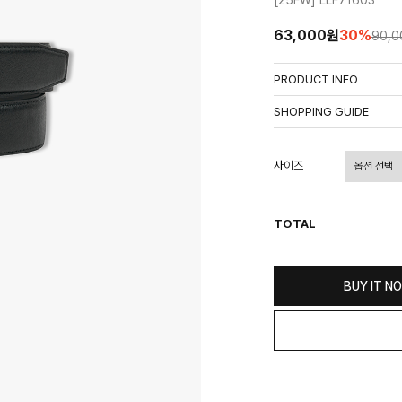
[25FW] LLF71603
63,000원
30
%
90,
PRODUCT INFO
상품정보제공고시
SHOPPING GUIDE
배송 안내
- 주문 시 수취인 주소의 가
사이즈
상이할 수 있습니다.
- 기본 배송비 3,000원이며
- 산간벽지나 도서 지방은 별
TOTAL
- 평일 결제 완료일 기준으로 
(산간벽지, 도서지방, 상품 
교환 및 환불 / EXCHANGE
BUY IT N
- 네이버페이 교환&반품시 기
수가 불가 합니다.
(반품요청시 고객센터로 직접
- 제품에 이상이 있거나 불량
(단, 수령 후 7일 이내에 신
- 이미 배송을 시작한 후, 혹
비를 지불하셔야 합니다.