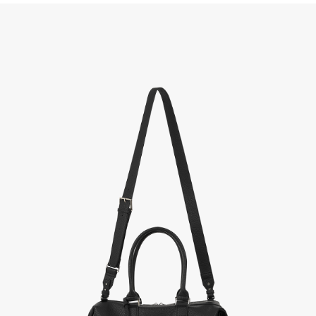
(단, 수령 후 7일 이내에 신청해주셔야 합니다.)
- 이미 배송을 시작한 후, 혹은 상품 수령 후 고객의 변심에 의해 반품 또는 교환 시에는 왕복 택배
비를 지불하셔야 합니다.
- 교환 & 반품 주소
본사물류센터 또는 전국매장에서 발송이 되므로,발송되어진 주소로 반송하여 주시면 됩니다.
- 교환 & 반품 절차
1. 받으신 택배사로 전화 후 송장번호 입력하여 반송 접수.
2. 공식몰 & 네이버페이에 로그인하셔서, 교환 or 반품 접수.
3. 상품 포장 후 왕복 배송비 (6,000원) 동봉 혹은 본사몰 계좌입금 후,
기사님 방문 시 상품 전달(착불) - 상품 불량, 오배송일 경우 동봉 X, 착불
4. 매장&물류센터 상품 도착 후 교환, 반품 처리 (교환일 경우 상품 확인 후 재발송)
교환, 환불이 불가한 경우 / LIMITATION
- 상품 수령 후 7일 이내 교환 반품 신청하지 않은 경우
- 고객님의 부주의로 상품의 변형, 훼손, 착용한 경우
- 박스가 없거나 상품의 포장이 없을 경우
A/S 및 품질 보증
- (주)파스토조의 제품 품질 보증 기간은 구입일로부터 1년입니다.
- 보증 기간이라 함은 “제조사 과실(봉제, 원단, 부자재)”로 발생된 불량일 경우 제조회사에 보상
(무료 수선, 교환, 환불)을 신청할 수 있는 기간입니다.
- 품질 보증기간 경과 후에는 공정거래위원회에서 고시한 피해 보상기준에 준하여 보상합니다.
- 단, 불량 판정 과정에서 의견 차이가 발생될 수 있으며, 이 경우 고객상담팀으로 요청 주시면, 한
국소비자연맹의 심의 후 심의 결과를 알려드립니다.