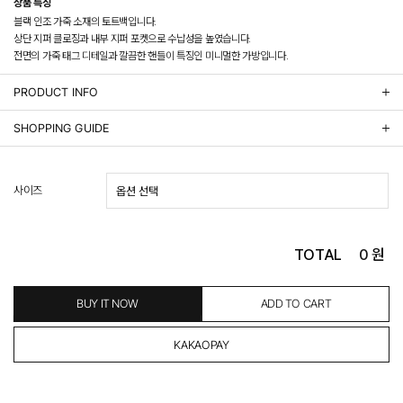
상품 특징
블랙 인조 가죽 소재의 토트백입니다.
상단 지퍼 클로징과 내부 지퍼 포켓으로 수납성을 높였습니다.
전면의 가죽 태그 디테일과 깔끔한 핸들이 특징인 미니멀한 가방입니다.
PRODUCT INFO
상품정보제공 고시
SHOPPING GUIDE
배송 안내
- 주문 시 수취인 주소의 가까운 매장에서 발송 처리되므로, 상품별로 택배사, 출고지, 반품지가 상
사이즈
이할 수 있습니다.
- 기본 배송비 3,000원이며, 5만원 이상 구매 시 무료배송해드립니다.
- 산간벽지나 도서 지방은 별도의 추가 금액을 지불하셔야 하는 경우가 있습니다.
도서산간 추가비용 확인하기 >
TOTAL
0
원
- 평일 결제 완료일 기준으로 익일 발송됩니다. (토, 일, 공휴일 제외)
(산간벽지, 도서지방, 상품 종류에 따라서 상품의 배송이 다소 지연될 수 있습니다.)
- 결제 완료 후 평균 3일 이내 출고 (공휴일 제외)
BUY IT NOW
ADD TO CART
교환 및 환불 / EXCHANGE & REFUND
- 네이버페이 교환&반품시 기본 발송지(물류센터)와 회수지(매장)가 다를수 있으니 자동수거 접
수가 불가 합니다.
(반품요청시 고객센터로 직접 연락해 주시거나 네이버페이에서 교환&반품접수 부탁 드립니다.)
- 제품에 이상이 있거나 불량일 경우 100% 무상으로 교환&환불이 가능합니다.