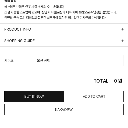
상품 특징
매끄러운 브라운 인조 가죽 소재의 호보백입니다.
조절 가능한 스트랩이 있으며, 상단 지퍼 클로징과 내부 지퍼 포켓으로 수납성을 높였습니다.
측면의 금속 고리 디테일과 깔끔한 실루엣이 특징인 미니멀한 디자인의 가방입니다.
PRODUCT INFO
상품정보제공 고시
SHOPPING GUIDE
배송 안내
- 주문 시 수취인 주소의 가까운 매장에서 발송 처리되므로, 상품별로 택배사, 출고지, 반품지가 상
사이즈
이할 수 있습니다.
- 기본 배송비 3,000원이며, 5만원 이상 구매 시 무료배송해드립니다.
- 산간벽지나 도서 지방은 별도의 추가 금액을 지불하셔야 하는 경우가 있습니다.
도서산간 추가비용 확인하기 >
TOTAL
0
원
- 평일 결제 완료일 기준으로 익일 발송됩니다. (토, 일, 공휴일 제외)
(산간벽지, 도서지방, 상품 종류에 따라서 상품의 배송이 다소 지연될 수 있습니다.)
- 결제 완료 후 평균 3일 이내 출고 (공휴일 제외)
BUY IT NOW
ADD TO CART
교환 및 환불 / EXCHANGE & REFUND
- 네이버페이 교환&반품시 기본 발송지(물류센터)와 회수지(매장)가 다를수 있으니 자동수거 접
수가 불가 합니다.
(반품요청시 고객센터로 직접 연락해 주시거나 네이버페이에서 교환&반품접수 부탁 드립니다.)
- 제품에 이상이 있거나 불량일 경우 100% 무상으로 교환&환불이 가능합니다.