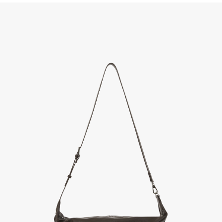
(단, 수령 후 7일 이내에 신청해주셔야 합니다.)
- 이미 배송을 시작한 후, 혹은 상품 수령 후 고객의 변심에 의해 반품 또는 교환 시에는 왕복 택배
비를 지불하셔야 합니다.
- 교환 & 반품 주소
본사물류센터 또는 전국매장에서 발송이 되므로,발송되어진 주소로 반송하여 주시면 됩니다.
- 교환 & 반품 절차
1. 받으신 택배사로 전화 후 송장번호 입력하여 반송 접수.
2. 공식몰 & 네이버페이에 로그인하셔서, 교환 or 반품 접수.
3. 상품 포장 후 왕복 배송비 (6,000원) 동봉 혹은 본사몰 계좌입금 후,
기사님 방문 시 상품 전달(착불) - 상품 불량, 오배송일 경우 동봉 X, 착불
4. 매장&물류센터 상품 도착 후 교환, 반품 처리 (교환일 경우 상품 확인 후 재발송)
교환, 환불이 불가한 경우 / LIMITATION
- 상품 수령 후 7일 이내 교환 반품 신청하지 않은 경우
- 고객님의 부주의로 상품의 변형, 훼손, 착용한 경우
- 박스가 없거나 상품의 포장이 없을 경우
A/S 및 품질 보증
- (주)파스토조의 제품 품질 보증 기간은 구입일로부터 1년입니다.
- 보증 기간이라 함은 “제조사 과실(봉제, 원단, 부자재)”로 발생된 불량일 경우 제조회사에 보상
(무료 수선, 교환, 환불)을 신청할 수 있는 기간입니다.
- 품질 보증기간 경과 후에는 공정거래위원회에서 고시한 피해 보상기준에 준하여 보상합니다.
- 단, 불량 판정 과정에서 의견 차이가 발생될 수 있으며, 이 경우 고객상담팀으로 요청 주시면, 한
국소비자연맹의 심의 후 심의 결과를 알려드립니다.