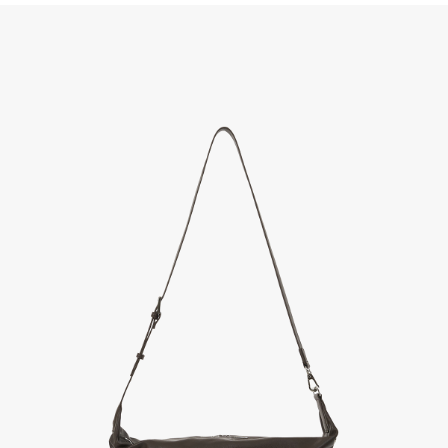
(단, 수령 후 7일 이내에 신청해주셔야 합니다.)
- 이미 배송을 시작한 후, 혹은 상품 수령 후 고객의 변심에 의해 반품 또는 교환 시에는 왕복 택배
비를 지불하셔야 합니다.
- 교환 & 반품 주소
본사물류센터 또는 전국매장에서 발송이 되므로,발송되어진 주소로 반송하여 주시면 됩니다.
- 교환 & 반품 절차
1. 받으신 택배사로 전화 후 송장번호 입력하여 반송 접수.
2. 공식몰 & 네이버페이에 로그인하셔서, 교환 or 반품 접수.
3. 상품 포장 후 왕복 배송비 (6,000원) 동봉 혹은 본사몰 계좌입금 후,
기사님 방문 시 상품 전달(착불) - 상품 불량, 오배송일 경우 동봉 X, 착불
4. 매장&물류센터 상품 도착 후 교환, 반품 처리 (교환일 경우 상품 확인 후 재발송)
교환, 환불이 불가한 경우 / LIMITATION
- 상품 수령 후 7일 이내 교환 반품 신청하지 않은 경우
- 고객님의 부주의로 상품의 변형, 훼손, 착용한 경우
- 박스가 없거나 상품의 포장이 없을 경우
A/S 및 품질 보증
- (주)파스토조의 제품 품질 보증 기간은 구입일로부터 1년입니다.
- 보증 기간이라 함은 “제조사 과실(봉제, 원단, 부자재)”로 발생된 불량일 경우 제조회사에 보상
(무료 수선, 교환, 환불)을 신청할 수 있는 기간입니다.
- 품질 보증기간 경과 후에는 공정거래위원회에서 고시한 피해 보상기준에 준하여 보상합니다.
- 단, 불량 판정 과정에서 의견 차이가 발생될 수 있으며, 이 경우 고객상담팀으로 요청 주시면, 한
국소비자연맹의 심의 후 심의 결과를 알려드립니다.