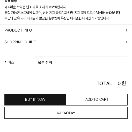
상품 특징
매끄러운 브라운 인조 가죽 소재의 호보백입니다.
조절 가능한 스트랩이 있으며, 상단 지퍼 클로징과 내부 지퍼 포켓으로 수납성을 높였습니다.
측면의 금속 고리 디테일과 깔끔한 실루엣이 특징인 미니멀한 디자인의 가방입니다.
PRODUCT INFO
상품정보제공 고시
SHOPPING GUIDE
배송 안내
- 주문 시 수취인 주소의 가까운 매장에서 발송 처리되므로, 상품별로 택배사, 출고지, 반품지가 상
사이즈
이할 수 있습니다.
- 기본 배송비 3,000원이며, 5만원 이상 구매 시 무료배송해드립니다.
- 산간벽지나 도서 지방은 별도의 추가 금액을 지불하셔야 하는 경우가 있습니다.
도서산간 추가비용 확인하기 >
TOTAL
0
원
- 평일 결제 완료일 기준으로 익일 발송됩니다. (토, 일, 공휴일 제외)
(산간벽지, 도서지방, 상품 종류에 따라서 상품의 배송이 다소 지연될 수 있습니다.)
- 결제 완료 후 평균 3일 이내 출고 (공휴일 제외)
BUY IT NOW
ADD TO CART
교환 및 환불 / EXCHANGE & REFUND
- 네이버페이 교환&반품시 기본 발송지(물류센터)와 회수지(매장)가 다를수 있으니 자동수거 접
수가 불가 합니다.
(반품요청시 고객센터로 직접 연락해 주시거나 네이버페이에서 교환&반품접수 부탁 드립니다.)
- 제품에 이상이 있거나 불량일 경우 100% 무상으로 교환&환불이 가능합니다.