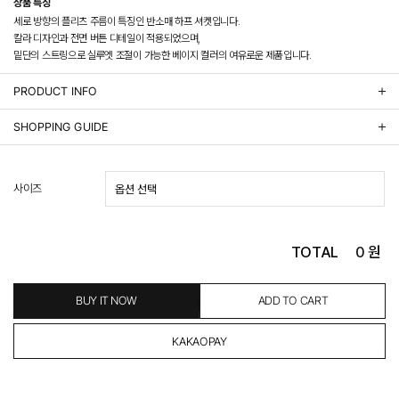
상품 특징
세로 방향의 플리츠 주름이 특징인 반소매 하프 셔켓입니다.
칼라 디자인과 전면 버튼 디테일이 적용되었으며,
밑단의 스트링으로 실루엣 조절이 가능한 베이지 컬러의 여유로운 제품입니다.
PRODUCT INFO
상품정보제공 고시
SHOPPING GUIDE
배송 안내
- 주문 시 수취인 주소의 가까운 매장에서 발송 처리되므로, 상품별로 택배사, 출고지, 반품지가 상
사이즈
이할 수 있습니다.
- 기본 배송비 3,000원이며, 5만원 이상 구매 시 무료배송해드립니다.
- 산간벽지나 도서 지방은 별도의 추가 금액을 지불하셔야 하는 경우가 있습니다.
도서산간 추가비용 확인하기 >
TOTAL
0
원
- 평일 결제 완료일 기준으로 익일 발송됩니다. (토, 일, 공휴일 제외)
(산간벽지, 도서지방, 상품 종류에 따라서 상품의 배송이 다소 지연될 수 있습니다.)
- 결제 완료 후 평균 3일 이내 출고 (공휴일 제외)
BUY IT NOW
ADD TO CART
교환 및 환불 / EXCHANGE & REFUND
- 네이버페이 교환&반품시 기본 발송지(물류센터)와 회수지(매장)가 다를수 있으니 자동수거 접
수가 불가 합니다.
(반품요청시 고객센터로 직접 연락해 주시거나 네이버페이에서 교환&반품접수 부탁 드립니다.)
- 제품에 이상이 있거나 불량일 경우 100% 무상으로 교환&환불이 가능합니다.