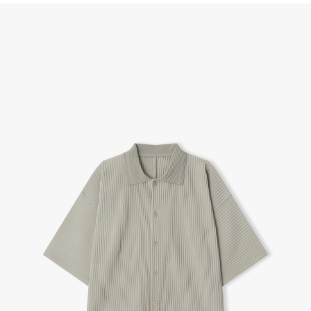
(단, 수령 후 7일 이내에 신청해주셔야 합니다.)
- 이미 배송을 시작한 후, 혹은 상품 수령 후 고객의 변심에 의해 반품 또는 교환 시에는 왕복 택배
비를 지불하셔야 합니다.
- 교환 & 반품 주소
본사물류센터 또는 전국매장에서 발송이 되므로,발송되어진 주소로 반송하여 주시면 됩니다.
- 교환 & 반품 절차
1. 받으신 택배사로 전화 후 송장번호 입력하여 반송 접수.
2. 공식몰 & 네이버페이에 로그인하셔서, 교환 or 반품 접수.
3. 상품 포장 후 왕복 배송비 (6,000원) 동봉 혹은 본사몰 계좌입금 후,
기사님 방문 시 상품 전달(착불) - 상품 불량, 오배송일 경우 동봉 X, 착불
4. 매장&물류센터 상품 도착 후 교환, 반품 처리 (교환일 경우 상품 확인 후 재발송)
교환, 환불이 불가한 경우 / LIMITATION
- 상품 수령 후 7일 이내 교환 반품 신청하지 않은 경우
- 고객님의 부주의로 상품의 변형, 훼손, 착용한 경우
- 박스가 없거나 상품의 포장이 없을 경우
A/S 및 품질 보증
- (주)파스토조의 제품 품질 보증 기간은 구입일로부터 1년입니다.
- 보증 기간이라 함은 “제조사 과실(봉제, 원단, 부자재)”로 발생된 불량일 경우 제조회사에 보상
(무료 수선, 교환, 환불)을 신청할 수 있는 기간입니다.
- 품질 보증기간 경과 후에는 공정거래위원회에서 고시한 피해 보상기준에 준하여 보상합니다.
- 단, 불량 판정 과정에서 의견 차이가 발생될 수 있으며, 이 경우 고객상담팀으로 요청 주시면, 한
국소비자연맹의 심의 후 심의 결과를 알려드립니다.