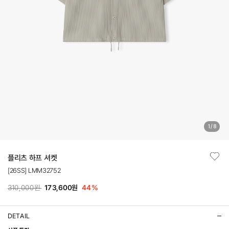
1
/
8
플리츠 하프 셔켓
[26SS] LMM32752
310,000원
173,600원
44
%
DETAIL