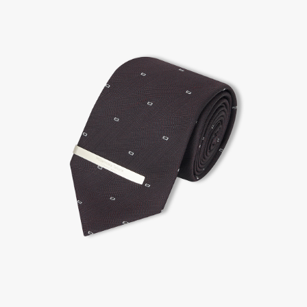
2. 공식몰 & 네이버페이에 로그인하셔서, 교환 or 반품 접수.
3. 상품 포장 후 왕복 배송비 (6,000원) 동봉 혹은 본사몰 계좌입금 후,
기사님 방문 시 상품 전달(착불) - 상품 불량, 오배송일 경우 동봉 X, 착불
4. 매장&물류센터 상품 도착 후 교환, 반품 처리 (교환일 경우 상품 확인 후 재발송)
교환, 환불이 불가한 경우 / LIMITATION
- 상품 수령 후 7일 이내 교환 반품 신청하지 않은 경우
- 고객님의 부주의로 상품의 변형, 훼손, 착용한 경우
- 박스가 없거나 상품의 포장이 없을 경우
A/S 및 품질 보증
- (주)파스토조의 제품 품질 보증 기간은 구입일로부터 1년입니다.
- 보증 기간이라 함은 “제조사 과실(봉제, 원단, 부자재)”로 발생된 불량일 경우 제조회사에 보상
(무료 수선, 교환, 환불)을 신청할 수 있는 기간입니다.
- 품질 보증기간 경과 후에는 공정거래위원회에서 고시한 피해 보상기준에 준하여 보상합니다.
- 단, 불량 판정 과정에서 의견 차이가 발생될 수 있으며, 이 경우 고객상담팀으로 요청 주시면, 한
국소비자연맹의 심의 후 심의 결과를 알려드립니다.
A/S 절차 안내
- 매장 or 본사 몰 접수 > 심사 & 수선 작업 > 매장 or 본사 몰 > 고객
- AS 접수는 본사 몰(택배),인근 지역 내 매장을 방문하시어 의뢰하여 주시기 바랍니다.
- AS 에 소요되는 기간은 평균적으로 10일이며 수선 작업이 복잡한 경우 3주까지도 소요됩니다.
- 동일한 원단, 부자재를 활용하여 최대한 원상 복구 수선을 원칙으로 합니다.
- 내구성이 다하였거나 오래된 제품일 경우 수선이 불가할 수도 있습니다.
- 수선 유형에 따라 수선비용이 발생할 수 있습니다.