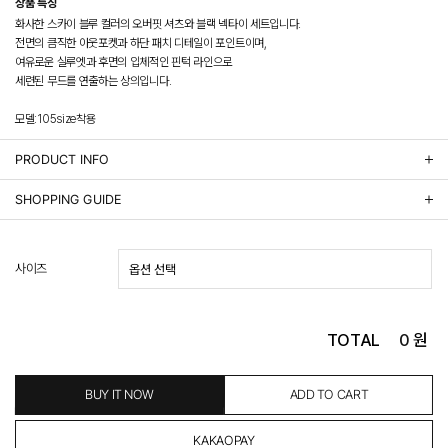
상품 특징
화사한 스카이 블루 컬러의 오버핏 셔츠와 블랙 넥타이 세트입니다.
전면의 큼직한 아웃포켓과 하단 패치 디테일이 포인트이며,
여유로운 실루엣과 후면의 입체적인 핀턱 라인으로
세련된 무드를 연출하는 상의입니다.
모델:105size착용
PRODUCT INFO
상품정보제공 고시
SHOPPING GUIDE
배송 안내
- 주문 시 수취인 주소의 가까운 매장에서 발송 처리되므로, 상품별로 택배사, 출고지, 반품지가 상
사이즈
이할 수 있습니다.
- 기본 배송비 3,000원이며, 5만원 이상 구매 시 무료배송해드립니다.
- 산간벽지나 도서 지방은 별도의 추가 금액을 지불하셔야 하는 경우가 있습니다.
도서산간 추가비용 확인하기 >
TOTAL
0
원
- 평일 결제 완료일 기준으로 익일 발송됩니다. (토, 일, 공휴일 제외)
(산간벽지, 도서지방, 상품 종류에 따라서 상품의 배송이 다소 지연될 수 있습니다.)
- 결제 완료 후 평균 3일 이내 출고 (공휴일 제외)
BUY IT NOW
ADD TO CART
교환 및 환불 / EXCHANGE & REFUND
- 네이버페이 교환&반품시 기본 발송지(물류센터)와 회수지(매장)가 다를수 있으니 자동수거 접