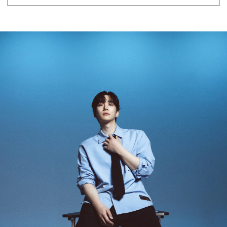
수가 불가 합니다.
(반품요청시 고객센터로 직접 연락해 주시거나 네이버페이에서 교환&반품접수 부탁 드립니다.)
- 제품에 이상이 있거나 불량일 경우 100% 무상으로 교환&환불이 가능합니다.
(단, 수령 후 7일 이내에 신청해주셔야 합니다.)
- 이미 배송을 시작한 후, 혹은 상품 수령 후 고객의 변심에 의해 반품 또는 교환 시에는 왕복 택배
비를 지불하셔야 합니다.
- 교환 & 반품 주소
본사물류센터 또는 전국매장에서 발송이 되므로,발송되어진 주소로 반송하여 주시면 됩니다.
- 교환 & 반품 절차
1. 받으신 택배사로 전화 후 송장번호 입력하여 반송 접수.
2. 공식몰 & 네이버페이에 로그인하셔서, 교환 or 반품 접수.
3. 상품 포장 후 왕복 배송비 (6,000원) 동봉 혹은 본사몰 계좌입금 후,
기사님 방문 시 상품 전달(착불) - 상품 불량, 오배송일 경우 동봉 X, 착불
4. 매장&물류센터 상품 도착 후 교환, 반품 처리 (교환일 경우 상품 확인 후 재발송)
교환, 환불이 불가한 경우 / LIMITATION
- 상품 수령 후 7일 이내 교환 반품 신청하지 않은 경우
- 고객님의 부주의로 상품의 변형, 훼손, 착용한 경우
- 박스가 없거나 상품의 포장이 없을 경우
A/S 및 품질 보증
- (주)파스토조의 제품 품질 보증 기간은 구입일로부터 1년입니다.
- 보증 기간이라 함은 “제조사 과실(봉제, 원단, 부자재)”로 발생된 불량일 경우 제조회사에 보상
(무료 수선, 교환, 환불)을 신청할 수 있는 기간입니다.
- 품질 보증기간 경과 후에는 공정거래위원회에서 고시한 피해 보상기준에 준하여 보상합니다.