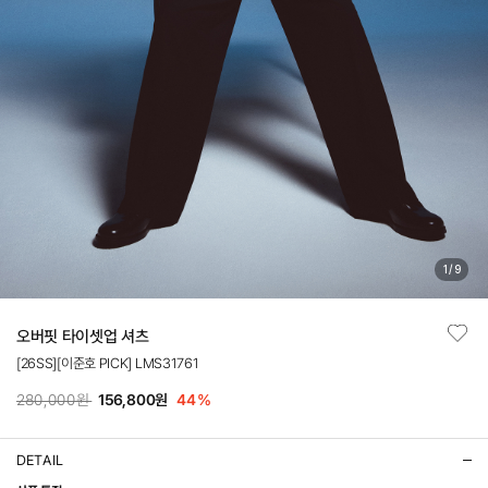
1
/
9
오버핏 타이셋업 셔츠
[26SS][이준호 PICK] LMS31761
280,000원
156,800원
44
%
DETAIL