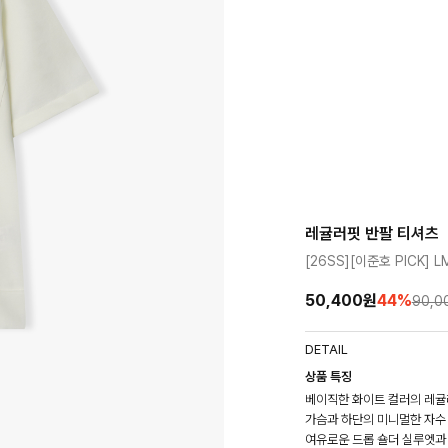
레귤러핏 반팔 티셔츠
[26SS][이준호 PICK] 
50,400원
44
%
90,0
DETAIL
상품 특징
베이직한 화이트 컬러의 레귤
가슴과 하단의 미니멀한 자수
여유로운 드롭 숄더 실루엣과