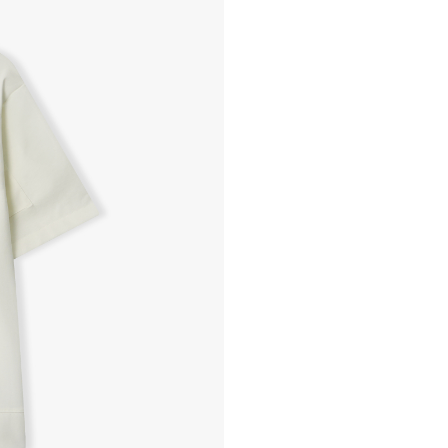
본사물류센터 또는 전국매장에
- 교환 & 반품 절차
1. 받으신 택배사로 전화 후
2. 공식몰 & 네이버페이에 로
3. 상품 포장 후 왕복 배송비 
기사님 방문 시 상품 전달(착불
4. 매장&물류센터 상품 도착 
교환, 환불이 불가한 경우 / L
- 상품 수령 후 7일 이내 교
- 고객님의 부주의로 상품의 변
- 박스가 없거나 상품의 포장
A/S 및 품질 보증
- (주)파스토조의 제품 품질
- 보증 기간이라 함은 “제조사
(무료 수선, 교환, 환불)을 
- 품질 보증기간 경과 후에
- 단, 불량 판정 과정에서 의
국소비자연맹의 심의 후 심의
A/S 절차 안내
- 매장 or 본사 몰 접수 > 심
- AS 접수는 본사 몰(택배)