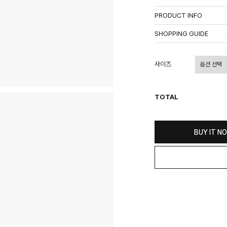
PRODUCT INFO
상품정보제공고시
SHOPPING GUIDE
배송 안내
- 주문 시 수취인 주소의 가
사이즈
상이할 수 있습니다.
- 기본 배송비 3,000원이며
- 산간벽지나 도서 지방은 별
TOTAL
- 평일 결제 완료일 기준으로 
(산간벽지, 도서지방, 상품 
교환 및 환불 / EXCHANGE
BUY IT N
- 네이버페이 교환&반품시 기
수가 불가 합니다.
(반품요청시 고객센터로 직접
- 제품에 이상이 있거나 불량
(단, 수령 후 7일 이내에 신
- 이미 배송을 시작한 후, 혹
비를 지불하셔야 합니다.
- 교환 & 반품 주소
본사물류센터 또는 전국매장에