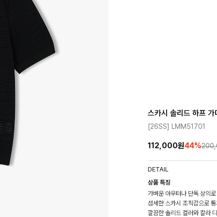
스카시 솔리드 하프 가
[26SS] LMM51701
112,000원
44
%
200
DETAIL
상품 특징
가벼운 아우터나 단독 상의로
섬세한 스카시 조직감으로 통
깔끔한 솔리드 컬러와 칼라 