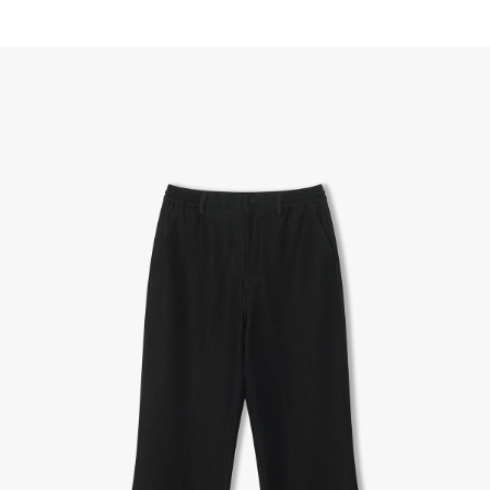
(반품요청시 고객센터로 직접 연락해 주시거나 네이버페이에서 교환&반품접수 부탁 드립니다.)
- 제품에 이상이 있거나 불량일 경우 100% 무상으로 교환&환불이 가능합니다.
(단, 수령 후 7일 이내에 신청해주셔야 합니다.)
- 이미 배송을 시작한 후, 혹은 상품 수령 후 고객의 변심에 의해 반품 또는 교환 시에는 왕복 택배
비를 지불하셔야 합니다.
- 교환 & 반품 주소
본사물류센터 또는 전국매장에서 발송이 되므로,발송되어진 주소로 반송하여 주시면 됩니다.
- 교환 & 반품 절차
1. 받으신 택배사로 전화 후 송장번호 입력하여 반송 접수.
2. 공식몰 & 네이버페이에 로그인하셔서, 교환 or 반품 접수.
3. 상품 포장 후 왕복 배송비 (6,000원) 동봉 혹은 본사몰 계좌입금 후,
기사님 방문 시 상품 전달(착불) - 상품 불량, 오배송일 경우 동봉 X, 착불
4. 매장&물류센터 상품 도착 후 교환, 반품 처리 (교환일 경우 상품 확인 후 재발송)
교환, 환불이 불가한 경우 / LIMITATION
- 상품 수령 후 7일 이내 교환 반품 신청하지 않은 경우
- 고객님의 부주의로 상품의 변형, 훼손, 착용한 경우
- 박스가 없거나 상품의 포장이 없을 경우
A/S 및 품질 보증
- (주)파스토조의 제품 품질 보증 기간은 구입일로부터 1년입니다.
- 보증 기간이라 함은 “제조사 과실(봉제, 원단, 부자재)”로 발생된 불량일 경우 제조회사에 보상
(무료 수선, 교환, 환불)을 신청할 수 있는 기간입니다.
- 품질 보증기간 경과 후에는 공정거래위원회에서 고시한 피해 보상기준에 준하여 보상합니다.
- 단, 불량 판정 과정에서 의견 차이가 발생될 수 있으며, 이 경우 고객상담팀으로 요청 주시면, 한