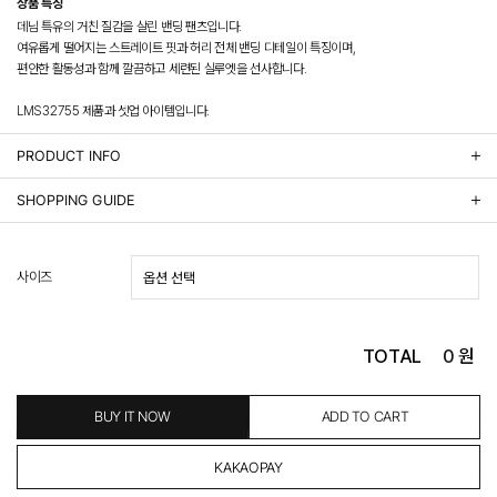
상품 특징
데님 특유의 거친 질감을 살린 밴딩 팬츠입니다.
여유롭게 떨어지는 스트레이트 핏과 허리 전체 밴딩 디테일이 특징이며,
편안한 활동성과 함께 깔끔하고 세련된 실루엣을 선사합니다.
LMS32755 제품과 셋업 아이템입니다.
PRODUCT INFO
상품정보제공 고시
SHOPPING GUIDE
배송 안내
- 주문 시 수취인 주소의 가까운 매장에서 발송 처리되므로, 상품별로 택배사, 출고지, 반품지가 상
사이즈
이할 수 있습니다.
- 기본 배송비 3,000원이며, 5만원 이상 구매 시 무료배송해드립니다.
- 산간벽지나 도서 지방은 별도의 추가 금액을 지불하셔야 하는 경우가 있습니다.
도서산간 추가비용 확인하기 >
TOTAL
0
원
- 평일 결제 완료일 기준으로 익일 발송됩니다. (토, 일, 공휴일 제외)
(산간벽지, 도서지방, 상품 종류에 따라서 상품의 배송이 다소 지연될 수 있습니다.)
- 결제 완료 후 평균 3일 이내 출고 (공휴일 제외)
BUY IT NOW
ADD TO CART
교환 및 환불 / EXCHANGE & REFUND
- 네이버페이 교환&반품시 기본 발송지(물류센터)와 회수지(매장)가 다를수 있으니 자동수거 접
수가 불가 합니다.