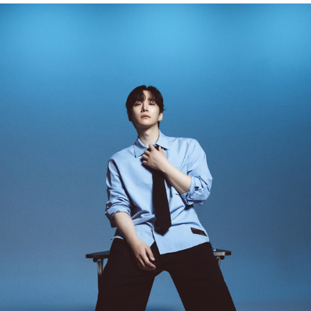
(단, 수령 후 7일 이내에 신청해주셔야 합니다.)
- 이미 배송을 시작한 후, 혹은 상품 수령 후 고객의 변심에 의해 반품 또는 교환 시에는 왕복 택배
비를 지불하셔야 합니다.
- 교환 & 반품 주소
본사물류센터 또는 전국매장에서 발송이 되므로,발송되어진 주소로 반송하여 주시면 됩니다.
- 교환 & 반품 절차
1. 받으신 택배사로 전화 후 송장번호 입력하여 반송 접수.
2. 공식몰 & 네이버페이에 로그인하셔서, 교환 or 반품 접수.
3. 상품 포장 후 왕복 배송비 (6,000원) 동봉 혹은 본사몰 계좌입금 후,
기사님 방문 시 상품 전달(착불) - 상품 불량, 오배송일 경우 동봉 X, 착불
4. 매장&물류센터 상품 도착 후 교환, 반품 처리 (교환일 경우 상품 확인 후 재발송)
교환, 환불이 불가한 경우 / LIMITATION
- 상품 수령 후 7일 이내 교환 반품 신청하지 않은 경우
- 고객님의 부주의로 상품의 변형, 훼손, 착용한 경우
- 박스가 없거나 상품의 포장이 없을 경우
A/S 및 품질 보증
- (주)파스토조의 제품 품질 보증 기간은 구입일로부터 1년입니다.
- 보증 기간이라 함은 “제조사 과실(봉제, 원단, 부자재)”로 발생된 불량일 경우 제조회사에 보상
(무료 수선, 교환, 환불)을 신청할 수 있는 기간입니다.
- 품질 보증기간 경과 후에는 공정거래위원회에서 고시한 피해 보상기준에 준하여 보상합니다.
- 단, 불량 판정 과정에서 의견 차이가 발생될 수 있으며, 이 경우 고객상담팀으로 요청 주시면, 한
국소비자연맹의 심의 후 심의 결과를 알려드립니다.