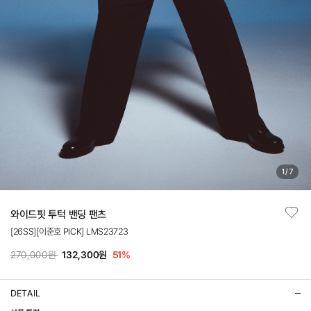
1
/
7
와이드핏 투턱 밴딩 팬츠
[26SS][이준호 PICK] LMS23723
270,000원
132,300원
51
%
DETAIL