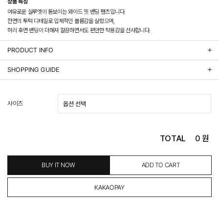
상품 특징
여유로운 실루엣이 돋보이는 와이드 핏 밴딩 팬츠입니다.
전면의 투턱 디테일로 입체적인 볼륨감을 살렸으며,
허리 후면 밴딩이 더해져 깔끔하면서도 편안한 착용감을 선사합니다.
PRODUCT INFO
상품정보제공 고시
SHOPPING GUIDE
배송 안내
- 주문 시 수취인 주소의 가까운 매장에서 발송 처리되므로, 상품별로 택배사, 출고지, 반품지가 상
사이즈
이할 수 있습니다.
- 기본 배송비 3,000원이며, 5만원 이상 구매 시 무료배송해드립니다.
- 산간벽지나 도서 지방은 별도의 추가 금액을 지불하셔야 하는 경우가 있습니다.
도서산간 추가비용 확인하기 >
TOTAL
0
원
- 평일 결제 완료일 기준으로 익일 발송됩니다. (토, 일, 공휴일 제외)
(산간벽지, 도서지방, 상품 종류에 따라서 상품의 배송이 다소 지연될 수 있습니다.)
- 결제 완료 후 평균 3일 이내 출고 (공휴일 제외)
BUY IT NOW
ADD TO CART
교환 및 환불 / EXCHANGE & REFUND
- 네이버페이 교환&반품시 기본 발송지(물류센터)와 회수지(매장)가 다를수 있으니 자동수거 접
수가 불가 합니다.
(반품요청시 고객센터로 직접 연락해 주시거나 네이버페이에서 교환&반품접수 부탁 드립니다.)
- 제품에 이상이 있거나 불량일 경우 100% 무상으로 교환&환불이 가능합니다.