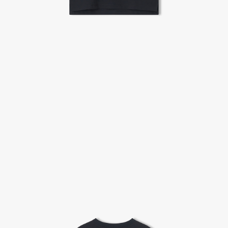
A/S 절차 안내
- 매장 or 본사 몰 접수 > 심사 & 수선 작업 > 매장 or 본사 몰 > 고객
- AS 접수는 본사 몰(택배),인근 지역 내 매장을 방문하시어 의뢰하여 주시기 바랍니다.
- AS 에 소요되는 기간은 평균적으로 10일이며 수선 작업이 복잡한 경우 3주까지도 소요됩니다.
- 동일한 원단, 부자재를 활용하여 최대한 원상 복구 수선을 원칙으로 합니다.
- 내구성이 다하였거나 오래된 제품일 경우 수선이 불가할 수도 있습니다.
- 수선 유형에 따라 수선비용이 발생할 수 있습니다.
고객센터 / CUSTOMER CENTER
- 1588 - 2209 리버클래시 온라인팀
- 상담 시간 : 평일 AM 10:00 ~ PM 05:00, 점심시간 : 12:00 ~ 13:00
- 토요일, 일요일, 공휴일 휴무