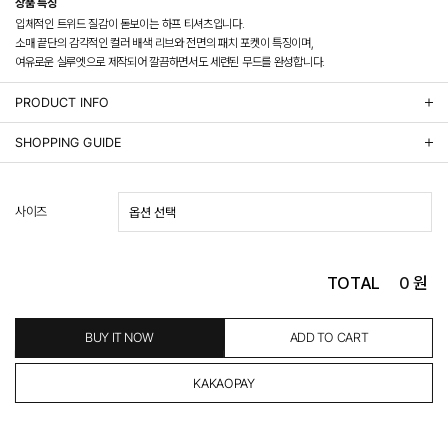
상품 특징
입체적인 트위드 질감이 돋보이는 하프 티셔츠입니다.
소매 끝단의 감각적인 컬러 배색 리브와 전면의 패치 포켓이 특징이며,
여유로운 실루엣으로 제작되어 깔끔하면서도 세련된 무드를 완성합니다.
PRODUCT INFO
상품정보제공 고시
SHOPPING GUIDE
배송 안내
- 주문 시 수취인 주소의 가까운 매장에서 발송 처리되므로, 상품별로 택배사, 출고지, 반품지가 상
사이즈
이할 수 있습니다.
- 기본 배송비 3,000원이며, 5만원 이상 구매 시 무료배송해드립니다.
- 산간벽지나 도서 지방은 별도의 추가 금액을 지불하셔야 하는 경우가 있습니다.
도서산간 추가비용 확인하기 >
TOTAL
0
원
- 평일 결제 완료일 기준으로 익일 발송됩니다. (토, 일, 공휴일 제외)
(산간벽지, 도서지방, 상품 종류에 따라서 상품의 배송이 다소 지연될 수 있습니다.)
- 결제 완료 후 평균 3일 이내 출고 (공휴일 제외)
BUY IT NOW
ADD TO CART
교환 및 환불 / EXCHANGE & REFUND
- 네이버페이 교환&반품시 기본 발송지(물류센터)와 회수지(매장)가 다를수 있으니 자동수거 접
수가 불가 합니다.
(반품요청시 고객센터로 직접 연락해 주시거나 네이버페이에서 교환&반품접수 부탁 드립니다.)
- 제품에 이상이 있거나 불량일 경우 100% 무상으로 교환&환불이 가능합니다.