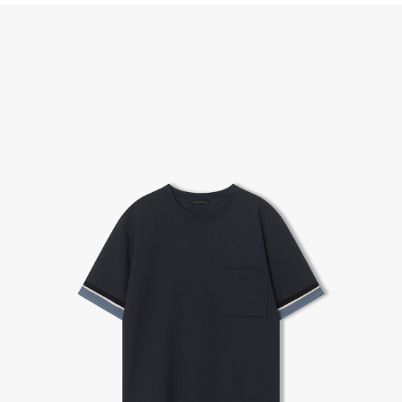
(단, 수령 후 7일 이내에 신청해주셔야 합니다.)
- 이미 배송을 시작한 후, 혹은 상품 수령 후 고객의 변심에 의해 반품 또는 교환 시에는 왕복 택배
비를 지불하셔야 합니다.
- 교환 & 반품 주소
본사물류센터 또는 전국매장에서 발송이 되므로,발송되어진 주소로 반송하여 주시면 됩니다.
- 교환 & 반품 절차
1. 받으신 택배사로 전화 후 송장번호 입력하여 반송 접수.
2. 공식몰 & 네이버페이에 로그인하셔서, 교환 or 반품 접수.
3. 상품 포장 후 왕복 배송비 (6,000원) 동봉 혹은 본사몰 계좌입금 후,
기사님 방문 시 상품 전달(착불) - 상품 불량, 오배송일 경우 동봉 X, 착불
4. 매장&물류센터 상품 도착 후 교환, 반품 처리 (교환일 경우 상품 확인 후 재발송)
교환, 환불이 불가한 경우 / LIMITATION
- 상품 수령 후 7일 이내 교환 반품 신청하지 않은 경우
- 고객님의 부주의로 상품의 변형, 훼손, 착용한 경우
- 박스가 없거나 상품의 포장이 없을 경우
A/S 및 품질 보증
- (주)파스토조의 제품 품질 보증 기간은 구입일로부터 1년입니다.
- 보증 기간이라 함은 “제조사 과실(봉제, 원단, 부자재)”로 발생된 불량일 경우 제조회사에 보상
(무료 수선, 교환, 환불)을 신청할 수 있는 기간입니다.
- 품질 보증기간 경과 후에는 공정거래위원회에서 고시한 피해 보상기준에 준하여 보상합니다.
- 단, 불량 판정 과정에서 의견 차이가 발생될 수 있으며, 이 경우 고객상담팀으로 요청 주시면, 한
국소비자연맹의 심의 후 심의 결과를 알려드립니다.