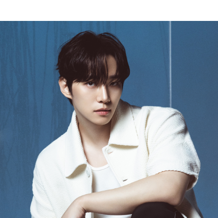
(반품요청시 고객센터로 직접 연락해 주시거나 네이버페이에서 교환&반품접수 부탁 드립니다.)
- 제품에 이상이 있거나 불량일 경우 100% 무상으로 교환&환불이 가능합니다.
(단, 수령 후 7일 이내에 신청해주셔야 합니다.)
- 이미 배송을 시작한 후, 혹은 상품 수령 후 고객의 변심에 의해 반품 또는 교환 시에는 왕복 택배
비를 지불하셔야 합니다.
- 교환 & 반품 주소
본사물류센터 또는 전국매장에서 발송이 되므로,발송되어진 주소로 반송하여 주시면 됩니다.
- 교환 & 반품 절차
1. 받으신 택배사로 전화 후 송장번호 입력하여 반송 접수.
2. 공식몰 & 네이버페이에 로그인하셔서, 교환 or 반품 접수.
3. 상품 포장 후 왕복 배송비 (6,000원) 동봉 혹은 본사몰 계좌입금 후,
기사님 방문 시 상품 전달(착불) - 상품 불량, 오배송일 경우 동봉 X, 착불
4. 매장&물류센터 상품 도착 후 교환, 반품 처리 (교환일 경우 상품 확인 후 재발송)
교환, 환불이 불가한 경우 / LIMITATION
- 상품 수령 후 7일 이내 교환 반품 신청하지 않은 경우
- 고객님의 부주의로 상품의 변형, 훼손, 착용한 경우
- 박스가 없거나 상품의 포장이 없을 경우
A/S 및 품질 보증
- (주)파스토조의 제품 품질 보증 기간은 구입일로부터 1년입니다.
- 보증 기간이라 함은 “제조사 과실(봉제, 원단, 부자재)”로 발생된 불량일 경우 제조회사에 보상
(무료 수선, 교환, 환불)을 신청할 수 있는 기간입니다.
- 품질 보증기간 경과 후에는 공정거래위원회에서 고시한 피해 보상기준에 준하여 보상합니다.
- 단, 불량 판정 과정에서 의견 차이가 발생될 수 있으며, 이 경우 고객상담팀으로 요청 주시면, 한