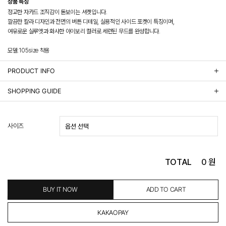
상품 특징
정교한 자카드 조직감이 돋보이는 셔켓입니다.
깔끔한 칼라 디자인과 전면의 버튼 디테일, 실용적인 사이드 포켓이 특징이며,
여유로운 실루엣과 화사한 아이보리 컬러로 세련된 무드를 완성합니다.
모델:105size 착용
PRODUCT INFO
상품정보제공 고시
SHOPPING GUIDE
배송 안내
- 주문 시 수취인 주소의 가까운 매장에서 발송 처리되므로, 상품별로 택배사, 출고지, 반품지가 상
사이즈
이할 수 있습니다.
- 기본 배송비 3,000원이며, 5만원 이상 구매 시 무료배송해드립니다.
- 산간벽지나 도서 지방은 별도의 추가 금액을 지불하셔야 하는 경우가 있습니다.
도서산간 추가비용 확인하기 >
TOTAL
0
원
- 평일 결제 완료일 기준으로 익일 발송됩니다. (토, 일, 공휴일 제외)
(산간벽지, 도서지방, 상품 종류에 따라서 상품의 배송이 다소 지연될 수 있습니다.)
- 결제 완료 후 평균 3일 이내 출고 (공휴일 제외)
BUY IT NOW
ADD TO CART
교환 및 환불 / EXCHANGE & REFUND
- 네이버페이 교환&반품시 기본 발송지(물류센터)와 회수지(매장)가 다를수 있으니 자동수거 접
수가 불가 합니다.