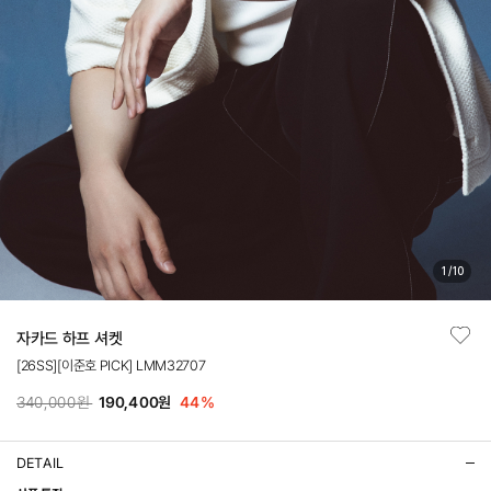
1
/
10
자카드 하프 셔켓
[26SS][이준호 PICK] LMM32707
340,000원
190,400원
44
%
DETAIL