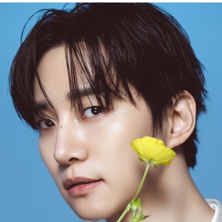
(단, 수령 후 7일 이내에 신청해주셔야 합니다.)
- 이미 배송을 시작한 후, 혹은 상품 수령 후 고객의 변심에 의해 반품 또는 교환 시에는 왕복 택배
비를 지불하셔야 합니다.
- 교환 & 반품 주소
본사물류센터 또는 전국매장에서 발송이 되므로,발송되어진 주소로 반송하여 주시면 됩니다.
- 교환 & 반품 절차
1. 받으신 택배사로 전화 후 송장번호 입력하여 반송 접수.
2. 공식몰 & 네이버페이에 로그인하셔서, 교환 or 반품 접수.
3. 상품 포장 후 왕복 배송비 (6,000원) 동봉 혹은 본사몰 계좌입금 후,
기사님 방문 시 상품 전달(착불) - 상품 불량, 오배송일 경우 동봉 X, 착불
4. 매장&물류센터 상품 도착 후 교환, 반품 처리 (교환일 경우 상품 확인 후 재발송)
교환, 환불이 불가한 경우 / LIMITATION
- 상품 수령 후 7일 이내 교환 반품 신청하지 않은 경우
- 고객님의 부주의로 상품의 변형, 훼손, 착용한 경우
- 박스가 없거나 상품의 포장이 없을 경우
A/S 및 품질 보증
- (주)파스토조의 제품 품질 보증 기간은 구입일로부터 1년입니다.
- 보증 기간이라 함은 “제조사 과실(봉제, 원단, 부자재)”로 발생된 불량일 경우 제조회사에 보상
(무료 수선, 교환, 환불)을 신청할 수 있는 기간입니다.
- 품질 보증기간 경과 후에는 공정거래위원회에서 고시한 피해 보상기준에 준하여 보상합니다.
- 단, 불량 판정 과정에서 의견 차이가 발생될 수 있으며, 이 경우 고객상담팀으로 요청 주시면, 한
국소비자연맹의 심의 후 심의 결과를 알려드립니다.