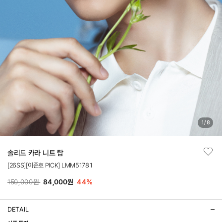
1
/
8
솔리드 카라 니트 탑
[26SS][이준호 PICK] LMM51781
150,000원
84,000원
44
%
DETAIL