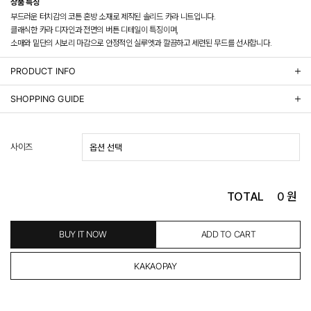
상품 특징
부드러운 터치감의 코튼 혼방 소재로 제작된 솔리드 카라 니트입니다.
클래식한 카라 디자인과 전면의 버튼 디테일이 특징이며,
소매와 밑단의 시보리 마감으로 안정적인 실루엣과 깔끔하고 세련된 무드를 선사합니다.
PRODUCT INFO
상품정보제공 고시
SHOPPING GUIDE
배송 안내
- 주문 시 수취인 주소의 가까운 매장에서 발송 처리되므로, 상품별로 택배사, 출고지, 반품지가 상
사이즈
이할 수 있습니다.
- 기본 배송비 3,000원이며, 5만원 이상 구매 시 무료배송해드립니다.
- 산간벽지나 도서 지방은 별도의 추가 금액을 지불하셔야 하는 경우가 있습니다.
도서산간 추가비용 확인하기 >
TOTAL
0
원
- 평일 결제 완료일 기준으로 익일 발송됩니다. (토, 일, 공휴일 제외)
(산간벽지, 도서지방, 상품 종류에 따라서 상품의 배송이 다소 지연될 수 있습니다.)
- 결제 완료 후 평균 3일 이내 출고 (공휴일 제외)
BUY IT NOW
ADD TO CART
교환 및 환불 / EXCHANGE & REFUND
- 네이버페이 교환&반품시 기본 발송지(물류센터)와 회수지(매장)가 다를수 있으니 자동수거 접
수가 불가 합니다.
(반품요청시 고객센터로 직접 연락해 주시거나 네이버페이에서 교환&반품접수 부탁 드립니다.)
- 제품에 이상이 있거나 불량일 경우 100% 무상으로 교환&환불이 가능합니다.