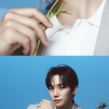
A/S 절차 안내
- 매장 or 본사 몰 접수 > 심사 & 수선 작업 > 매장 or 본사 몰 > 고객
- AS 접수는 본사 몰(택배),인근 지역 내 매장을 방문하시어 의뢰하여 주시기 바랍니다.
- AS 에 소요되는 기간은 평균적으로 10일이며 수선 작업이 복잡한 경우 3주까지도 소요됩니다.
- 동일한 원단, 부자재를 활용하여 최대한 원상 복구 수선을 원칙으로 합니다.
- 내구성이 다하였거나 오래된 제품일 경우 수선이 불가할 수도 있습니다.
- 수선 유형에 따라 수선비용이 발생할 수 있습니다.
고객센터 / CUSTOMER CENTER
- 1588 - 2209 리버클래시 온라인팀
- 상담 시간 : 평일 AM 10:00 ~ PM 05:00, 점심시간 : 12:00 ~ 13:00
- 토요일, 일요일, 공휴일 휴무