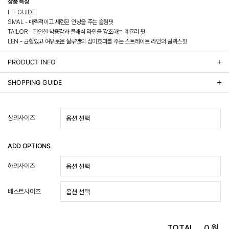
상품 특징
FIT GUIDE
SMAL - 매력적이고 세련된 인상을 주는 슬림핏
TAILOR - 편안한 착용감과 클래식 라인을 강조하는 레귤러 핏
LEN - 균형있고 여유로운 실루엣의 심미효과를 주는 스트레이트 라인의 릴렉스핏
PRODUCT INFO
상품정보제공 고시
SHOPPING GUIDE
배송 안내
- 주문 시 수취인 주소의 가까운 매장에서 발송 처리되므로, 상품별로 택배사, 출고지, 반품지가 상
상의사이즈
이할 수 있습니다.
- 기본 배송비 3,000원이며, 5만원 이상 구매 시 무료배송해드립니다.
- 산간벽지나 도서 지방은 별도의 추가 금액을 지불하셔야 하는 경우가 있습니다.
ADD OPTIONS
도서산간 추가비용 확인하기 >
- 평일 결제 완료일 기준으로 익일 발송됩니다. (토, 일, 공휴일 제외)
하의사이즈
(산간벽지, 도서지방, 상품 종류에 따라서 상품의 배송이 다소 지연될 수 있습니다.)
- 결제 완료 후 평균 3일 이내 출고 (공휴일 제외)
교환 및 환불 / EXCHANGE & REFUND
베스트사이즈
- 네이버페이 교환&반품시 기본 발송지(물류센터)와 회수지(매장)가 다를수 있으니 자동수거 접
수가 불가 합니다.
(반품요청시 고객센터로 직접 연락해 주시거나 네이버페이에서 교환&반품접수 부탁 드립니다.)
TOTAL
0
원