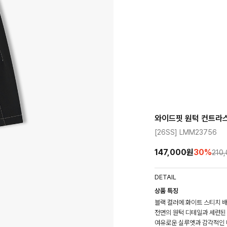
와이드핏 원턱 컨트라스
[26SS] LMM23756
147,000원
30
%
210
DETAIL
상품 특징
블랙 컬러에 화이트 스티치 
전면의 원턱 디테일과 세련된
여유로운 실루엣과 감각적인 