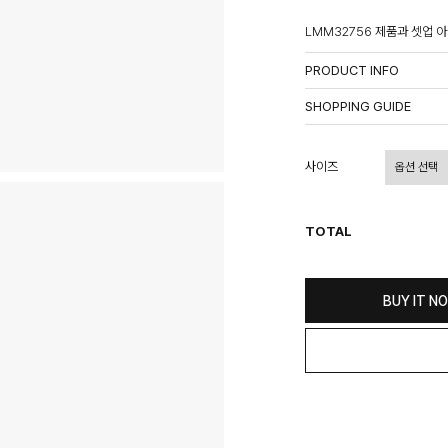
LMM32756 제품과 셋업 
PRODUCT INFO
상품정보제공고시
SHOPPING GUIDE
배송 안내
- 주문 시 수취인 주소의 가
사이즈
상이할 수 있습니다.
- 기본 배송비 3,000원이며
- 산간벽지나 도서 지방은 별
TOTAL
- 평일 결제 완료일 기준으로 
(산간벽지, 도서지방, 상품 
교환 및 환불 / EXCHANGE
BUY IT N
- 네이버페이 교환&반품시 기
수가 불가 합니다.
(반품요청시 고객센터로 직접
- 제품에 이상이 있거나 불량
(단, 수령 후 7일 이내에 신
- 이미 배송을 시작한 후, 혹
비를 지불하셔야 합니다.