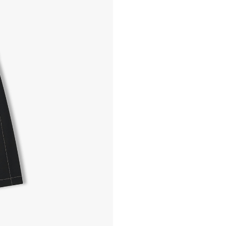
- 교환 & 반품 주소
본사물류센터 또는 전국매장에
- 교환 & 반품 절차
1. 받으신 택배사로 전화 후
2. 공식몰 & 네이버페이에 로
3. 상품 포장 후 왕복 배송비 
기사님 방문 시 상품 전달(착불
4. 매장&물류센터 상품 도착 
교환, 환불이 불가한 경우 / L
- 상품 수령 후 7일 이내 교
- 고객님의 부주의로 상품의 변
- 박스가 없거나 상품의 포장
A/S 및 품질 보증
- (주)파스토조의 제품 품질
- 보증 기간이라 함은 “제조사
(무료 수선, 교환, 환불)을 
- 품질 보증기간 경과 후에
- 단, 불량 판정 과정에서 의
국소비자연맹의 심의 후 심의
A/S 절차 안내
- 매장 or 본사 몰 접수 > 심