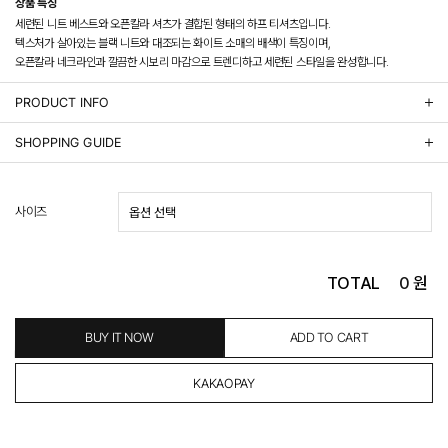
상품 특징
세련된 니트 베스트와 오픈칼라 셔츠가 결합된 형태의 하프 티셔츠입니다.
텍스처가 살아있는 블랙 니트와 대조되는 화이트 소매의 배색이 특징이며,
오픈칼라 네크라인과 깔끔한 시보리 마감으로 트렌디하고 세련된 스타일을 완성합니다.
PRODUCT INFO
상품정보제공 고시
SHOPPING GUIDE
배송 안내
- 주문 시 수취인 주소의 가까운 매장에서 발송 처리되므로, 상품별로 택배사, 출고지, 반품지가 상
사이즈
이할 수 있습니다.
- 기본 배송비 3,000원이며, 5만원 이상 구매 시 무료배송해드립니다.
- 산간벽지나 도서 지방은 별도의 추가 금액을 지불하셔야 하는 경우가 있습니다.
도서산간 추가비용 확인하기 >
TOTAL
0
원
- 평일 결제 완료일 기준으로 익일 발송됩니다. (토, 일, 공휴일 제외)
(산간벽지, 도서지방, 상품 종류에 따라서 상품의 배송이 다소 지연될 수 있습니다.)
- 결제 완료 후 평균 3일 이내 출고 (공휴일 제외)
BUY IT NOW
ADD TO CART
교환 및 환불 / EXCHANGE & REFUND
- 네이버페이 교환&반품시 기본 발송지(물류센터)와 회수지(매장)가 다를수 있으니 자동수거 접
수가 불가 합니다.
(반품요청시 고객센터로 직접 연락해 주시거나 네이버페이에서 교환&반품접수 부탁 드립니다.)
- 제품에 이상이 있거나 불량일 경우 100% 무상으로 교환&환불이 가능합니다.