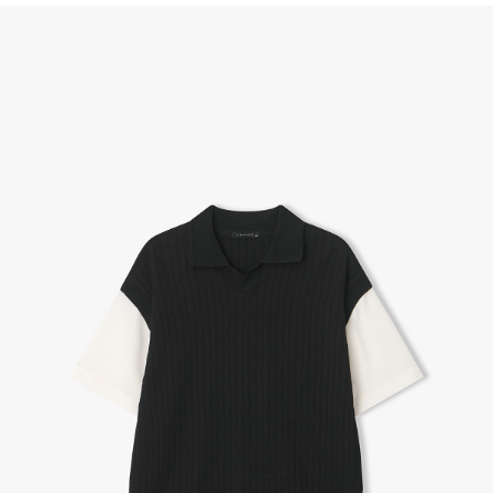
(단, 수령 후 7일 이내에 신청해주셔야 합니다.)
- 이미 배송을 시작한 후, 혹은 상품 수령 후 고객의 변심에 의해 반품 또는 교환 시에는 왕복 택배
비를 지불하셔야 합니다.
- 교환 & 반품 주소
본사물류센터 또는 전국매장에서 발송이 되므로,발송되어진 주소로 반송하여 주시면 됩니다.
- 교환 & 반품 절차
1. 받으신 택배사로 전화 후 송장번호 입력하여 반송 접수.
2. 공식몰 & 네이버페이에 로그인하셔서, 교환 or 반품 접수.
3. 상품 포장 후 왕복 배송비 (6,000원) 동봉 혹은 본사몰 계좌입금 후,
기사님 방문 시 상품 전달(착불) - 상품 불량, 오배송일 경우 동봉 X, 착불
4. 매장&물류센터 상품 도착 후 교환, 반품 처리 (교환일 경우 상품 확인 후 재발송)
교환, 환불이 불가한 경우 / LIMITATION
- 상품 수령 후 7일 이내 교환 반품 신청하지 않은 경우
- 고객님의 부주의로 상품의 변형, 훼손, 착용한 경우
- 박스가 없거나 상품의 포장이 없을 경우
A/S 및 품질 보증
- (주)파스토조의 제품 품질 보증 기간은 구입일로부터 1년입니다.
- 보증 기간이라 함은 “제조사 과실(봉제, 원단, 부자재)”로 발생된 불량일 경우 제조회사에 보상
(무료 수선, 교환, 환불)을 신청할 수 있는 기간입니다.
- 품질 보증기간 경과 후에는 공정거래위원회에서 고시한 피해 보상기준에 준하여 보상합니다.
- 단, 불량 판정 과정에서 의견 차이가 발생될 수 있으며, 이 경우 고객상담팀으로 요청 주시면, 한
국소비자연맹의 심의 후 심의 결과를 알려드립니다.