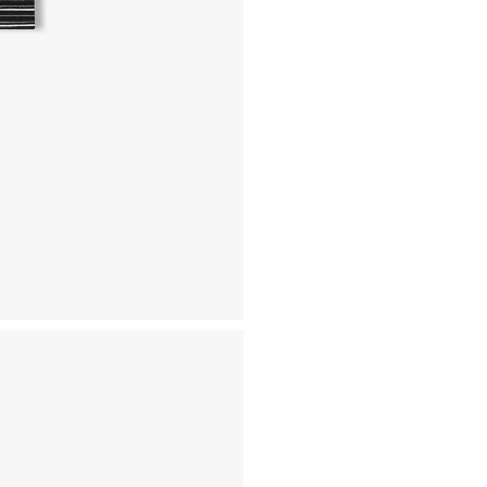
- 동일한 원단, 부자재를 활
- 내구성이 다하였거나 오래된
- 수선 유형에 따라 수선비용
고객센터 / CUSTOMER C
- 1588 - 2209 리버클래
- 상담 시간 : 평일 AM 10:00
- 토요일, 일요일, 공휴일 휴