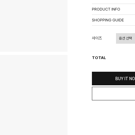
PRODUCT INFO
상품정보제공고시
SHOPPING GUIDE
배송 안내
- 주문 시 수취인 주소의 가
사이즈
상이할 수 있습니다.
- 기본 배송비 3,000원이며
- 산간벽지나 도서 지방은 별
TOTAL
- 평일 결제 완료일 기준으로 
(산간벽지, 도서지방, 상품 
교환 및 환불 / EXCHANGE
BUY IT N
- 네이버페이 교환&반품시 기
수가 불가 합니다.
(반품요청시 고객센터로 직접
- 제품에 이상이 있거나 불량
(단, 수령 후 7일 이내에 신
- 이미 배송을 시작한 후, 혹
비를 지불하셔야 합니다.
- 교환 & 반품 주소
본사물류센터 또는 전국매장에