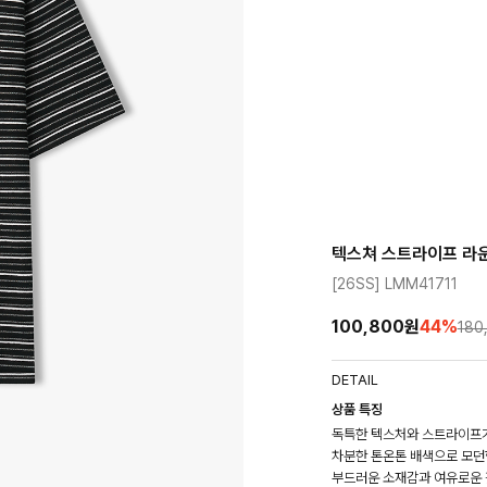
텍스쳐 스트라이프 라
[26SS] LMM41711
100,800원
44
%
180
DETAIL
상품 특징
독특한 텍스처와 스트라이프가
차분한 톤온톤 배색으로 모던
부드러운 소재감과 여유로운 