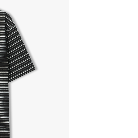
- 교환 & 반품 절차
1. 받으신 택배사로 전화 후
2. 공식몰 & 네이버페이에 로
3. 상품 포장 후 왕복 배송비 
기사님 방문 시 상품 전달(착불
4. 매장&물류센터 상품 도착 
교환, 환불이 불가한 경우 / L
- 상품 수령 후 7일 이내 교
- 고객님의 부주의로 상품의 변
- 박스가 없거나 상품의 포장
A/S 및 품질 보증
- (주)파스토조의 제품 품질
- 보증 기간이라 함은 “제조사
(무료 수선, 교환, 환불)을 
- 품질 보증기간 경과 후에
- 단, 불량 판정 과정에서 의
국소비자연맹의 심의 후 심의
A/S 절차 안내
- 매장 or 본사 몰 접수 > 심
- AS 접수는 본사 몰(택배)
- AS 에 소요되는 기간은 