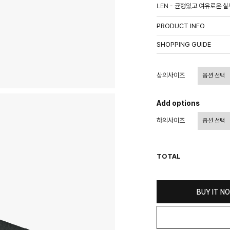
LEN - 균형있고 여유로운
PRODUCT INFO
상품정보제공고시
SHOPPING GUIDE
배송 안내
- 주문 시 수취인 주소의 가
상의사이즈
상이할 수 있습니다.
- 기본 배송비 3,000원이며
- 산간벽지나 도서 지방은 별
Add options
- 평일 결제 완료일 기준으로 
하의사이즈
(산간벽지, 도서지방, 상품 
교환 및 환불 / EXCHANGE
- 네이버페이 교환&반품시 기
TOTAL
수가 불가 합니다.
(반품요청시 고객센터로 직접
- 제품에 이상이 있거나 불량
(단, 수령 후 7일 이내에 신
BUY IT N
- 이미 배송을 시작한 후, 혹
비를 지불하셔야 합니다.
- 교환 & 반품 주소