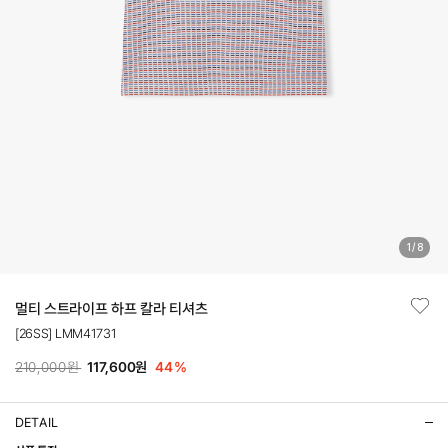
1
/
8
멀티 스트라이프 하프 칼라 티셔츠
[26SS] LMM41731
210,000원
117,600원
44
%
DETAIL