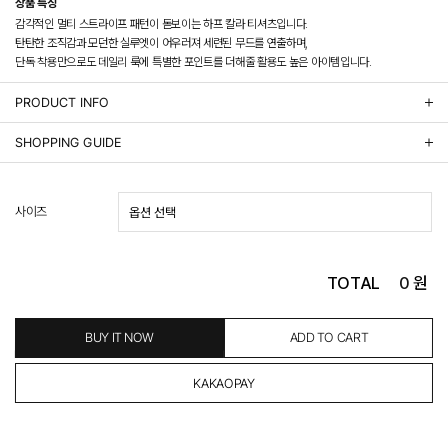
상품 특징
감각적인 멀티 스트라이프 패턴이 돋보이는 하프 칼라 티셔츠입니다.
탄탄한 조직감과 모던한 실루엣이 어우러져 세련된 무드를 연출하며,
단독 착용만으로도 데일리 룩에 특별한 포인트를 더해줄 활용도 높은 아이템입니다.
PRODUCT INFO
상품정보제공 고시
SHOPPING GUIDE
배송 안내
- 주문 시 수취인 주소의 가까운 매장에서 발송 처리되므로, 상품별로 택배사, 출고지, 반품지가 상
사이즈
이할 수 있습니다.
- 기본 배송비 3,000원이며, 5만원 이상 구매 시 무료배송해드립니다.
- 산간벽지나 도서 지방은 별도의 추가 금액을 지불하셔야 하는 경우가 있습니다.
도서산간 추가비용 확인하기 >
TOTAL
0
원
- 평일 결제 완료일 기준으로 익일 발송됩니다. (토, 일, 공휴일 제외)
(산간벽지, 도서지방, 상품 종류에 따라서 상품의 배송이 다소 지연될 수 있습니다.)
- 결제 완료 후 평균 3일 이내 출고 (공휴일 제외)
BUY IT NOW
ADD TO CART
교환 및 환불 / EXCHANGE & REFUND
- 네이버페이 교환&반품시 기본 발송지(물류센터)와 회수지(매장)가 다를수 있으니 자동수거 접
수가 불가 합니다.
(반품요청시 고객센터로 직접 연락해 주시거나 네이버페이에서 교환&반품접수 부탁 드립니다.)
- 제품에 이상이 있거나 불량일 경우 100% 무상으로 교환&환불이 가능합니다.