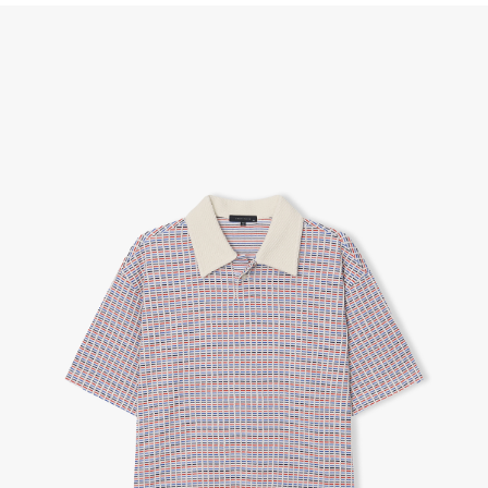
(단, 수령 후 7일 이내에 신청해주셔야 합니다.)
- 이미 배송을 시작한 후, 혹은 상품 수령 후 고객의 변심에 의해 반품 또는 교환 시에는 왕복 택배
비를 지불하셔야 합니다.
- 교환 & 반품 주소
본사물류센터 또는 전국매장에서 발송이 되므로,발송되어진 주소로 반송하여 주시면 됩니다.
- 교환 & 반품 절차
1. 받으신 택배사로 전화 후 송장번호 입력하여 반송 접수.
2. 공식몰 & 네이버페이에 로그인하셔서, 교환 or 반품 접수.
3. 상품 포장 후 왕복 배송비 (6,000원) 동봉 혹은 본사몰 계좌입금 후,
기사님 방문 시 상품 전달(착불) - 상품 불량, 오배송일 경우 동봉 X, 착불
4. 매장&물류센터 상품 도착 후 교환, 반품 처리 (교환일 경우 상품 확인 후 재발송)
교환, 환불이 불가한 경우 / LIMITATION
- 상품 수령 후 7일 이내 교환 반품 신청하지 않은 경우
- 고객님의 부주의로 상품의 변형, 훼손, 착용한 경우
- 박스가 없거나 상품의 포장이 없을 경우
A/S 및 품질 보증
- (주)파스토조의 제품 품질 보증 기간은 구입일로부터 1년입니다.
- 보증 기간이라 함은 “제조사 과실(봉제, 원단, 부자재)”로 발생된 불량일 경우 제조회사에 보상
(무료 수선, 교환, 환불)을 신청할 수 있는 기간입니다.
- 품질 보증기간 경과 후에는 공정거래위원회에서 고시한 피해 보상기준에 준하여 보상합니다.
- 단, 불량 판정 과정에서 의견 차이가 발생될 수 있으며, 이 경우 고객상담팀으로 요청 주시면, 한
국소비자연맹의 심의 후 심의 결과를 알려드립니다.