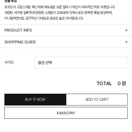
상품 특징
트위드의 고급스러운 텍스처와 여유로운 오픈 칼라 디자인이 어우러진 하프 셔켓입니다.
세련된 셔츠형 실루엣과 탄탄한 소재감이 조화로워 단독으로도 완벽한 룩을 완성하며,
미니멀하면서도 감각적인 디테일로 완성도 높은 아이템입니다.
PRODUCT INFO
상품정보제공 고시
SHOPPING GUIDE
배송 안내
- 주문 시 수취인 주소의 가까운 매장에서 발송 처리되므로, 상품별로 택배사, 출고지, 반품지가 상
사이즈
이할 수 있습니다.
- 기본 배송비 3,000원이며, 5만원 이상 구매 시 무료배송해드립니다.
- 산간벽지나 도서 지방은 별도의 추가 금액을 지불하셔야 하는 경우가 있습니다.
도서산간 추가비용 확인하기 >
TOTAL
0
원
- 평일 결제 완료일 기준으로 익일 발송됩니다. (토, 일, 공휴일 제외)
(산간벽지, 도서지방, 상품 종류에 따라서 상품의 배송이 다소 지연될 수 있습니다.)
- 결제 완료 후 평균 3일 이내 출고 (공휴일 제외)
BUY IT NOW
ADD TO CART
교환 및 환불 / EXCHANGE & REFUND
- 네이버페이 교환&반품시 기본 발송지(물류센터)와 회수지(매장)가 다를수 있으니 자동수거 접
수가 불가 합니다.
(반품요청시 고객센터로 직접 연락해 주시거나 네이버페이에서 교환&반품접수 부탁 드립니다.)
- 제품에 이상이 있거나 불량일 경우 100% 무상으로 교환&환불이 가능합니다.