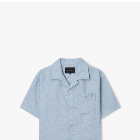
(단, 수령 후 7일 이내에 신청해주셔야 합니다.)
- 이미 배송을 시작한 후, 혹은 상품 수령 후 고객의 변심에 의해 반품 또는 교환 시에는 왕복 택배
비를 지불하셔야 합니다.
- 교환 & 반품 주소
본사물류센터 또는 전국매장에서 발송이 되므로,발송되어진 주소로 반송하여 주시면 됩니다.
- 교환 & 반품 절차
1. 받으신 택배사로 전화 후 송장번호 입력하여 반송 접수.
2. 공식몰 & 네이버페이에 로그인하셔서, 교환 or 반품 접수.
3. 상품 포장 후 왕복 배송비 (6,000원) 동봉 혹은 본사몰 계좌입금 후,
기사님 방문 시 상품 전달(착불) - 상품 불량, 오배송일 경우 동봉 X, 착불
4. 매장&물류센터 상품 도착 후 교환, 반품 처리 (교환일 경우 상품 확인 후 재발송)
교환, 환불이 불가한 경우 / LIMITATION
- 상품 수령 후 7일 이내 교환 반품 신청하지 않은 경우
- 고객님의 부주의로 상품의 변형, 훼손, 착용한 경우
- 박스가 없거나 상품의 포장이 없을 경우
A/S 및 품질 보증
- (주)파스토조의 제품 품질 보증 기간은 구입일로부터 1년입니다.
- 보증 기간이라 함은 “제조사 과실(봉제, 원단, 부자재)”로 발생된 불량일 경우 제조회사에 보상
(무료 수선, 교환, 환불)을 신청할 수 있는 기간입니다.
- 품질 보증기간 경과 후에는 공정거래위원회에서 고시한 피해 보상기준에 준하여 보상합니다.
- 단, 불량 판정 과정에서 의견 차이가 발생될 수 있으며, 이 경우 고객상담팀으로 요청 주시면, 한
국소비자연맹의 심의 후 심의 결과를 알려드립니다.