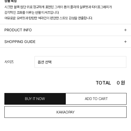
상품 특징
시크한 블랙 원단 위로 정교하게 표현된 그레이 톤의 플라워 실루엣과 타이포그래피가
감각적인 조화를 이루는 반팔 티셔츠입니다.
여유로운 오버핏과 탄탄한 넥라인이 편안한 스트릿 감성을 연출합니다.
PRODUCT INFO
상품정보제공 고시
SHOPPING GUIDE
배송 안내
- 주문 시 수취인 주소의 가까운 매장에서 발송 처리되므로, 상품별로 택배사, 출고지, 반품지가 상
사이즈
이할 수 있습니다.
- 기본 배송비 3,000원이며, 5만원 이상 구매 시 무료배송해드립니다.
- 산간벽지나 도서 지방은 별도의 추가 금액을 지불하셔야 하는 경우가 있습니다.
도서산간 추가비용 확인하기 >
TOTAL
0
원
- 평일 결제 완료일 기준으로 익일 발송됩니다. (토, 일, 공휴일 제외)
(산간벽지, 도서지방, 상품 종류에 따라서 상품의 배송이 다소 지연될 수 있습니다.)
- 결제 완료 후 평균 3일 이내 출고 (공휴일 제외)
BUY IT NOW
ADD TO CART
교환 및 환불 / EXCHANGE & REFUND
- 네이버페이 교환&반품시 기본 발송지(물류센터)와 회수지(매장)가 다를수 있으니 자동수거 접
수가 불가 합니다.
(반품요청시 고객센터로 직접 연락해 주시거나 네이버페이에서 교환&반품접수 부탁 드립니다.)
- 제품에 이상이 있거나 불량일 경우 100% 무상으로 교환&환불이 가능합니다.