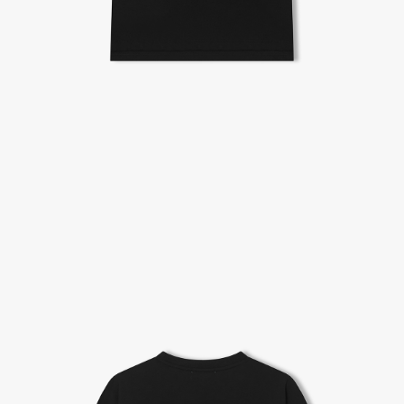
A/S 절차 안내
- 매장 or 본사 몰 접수 > 심사 & 수선 작업 > 매장 or 본사 몰 > 고객
- AS 접수는 본사 몰(택배),인근 지역 내 매장을 방문하시어 의뢰하여 주시기 바랍니다.
- AS 에 소요되는 기간은 평균적으로 10일이며 수선 작업이 복잡한 경우 3주까지도 소요됩니다.
- 동일한 원단, 부자재를 활용하여 최대한 원상 복구 수선을 원칙으로 합니다.
- 내구성이 다하였거나 오래된 제품일 경우 수선이 불가할 수도 있습니다.
- 수선 유형에 따라 수선비용이 발생할 수 있습니다.
고객센터 / CUSTOMER CENTER
- 1588 - 2209 리버클래시 온라인팀
- 상담 시간 : 평일 AM 10:00 ~ PM 05:00, 점심시간 : 12:00 ~ 13:00
- 토요일, 일요일, 공휴일 휴무