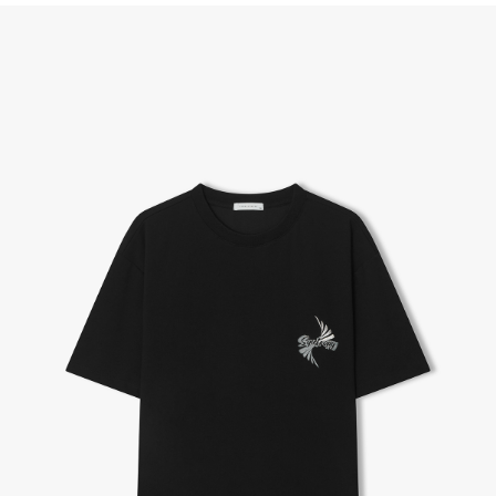
(단, 수령 후 7일 이내에 신청해주셔야 합니다.)
- 이미 배송을 시작한 후, 혹은 상품 수령 후 고객의 변심에 의해 반품 또는 교환 시에는 왕복 택배
비를 지불하셔야 합니다.
- 교환 & 반품 주소
본사물류센터 또는 전국매장에서 발송이 되므로,발송되어진 주소로 반송하여 주시면 됩니다.
- 교환 & 반품 절차
1. 받으신 택배사로 전화 후 송장번호 입력하여 반송 접수.
2. 공식몰 & 네이버페이에 로그인하셔서, 교환 or 반품 접수.
3. 상품 포장 후 왕복 배송비 (6,000원) 동봉 혹은 본사몰 계좌입금 후,
기사님 방문 시 상품 전달(착불) - 상품 불량, 오배송일 경우 동봉 X, 착불
4. 매장&물류센터 상품 도착 후 교환, 반품 처리 (교환일 경우 상품 확인 후 재발송)
교환, 환불이 불가한 경우 / LIMITATION
- 상품 수령 후 7일 이내 교환 반품 신청하지 않은 경우
- 고객님의 부주의로 상품의 변형, 훼손, 착용한 경우
- 박스가 없거나 상품의 포장이 없을 경우
A/S 및 품질 보증
- (주)파스토조의 제품 품질 보증 기간은 구입일로부터 1년입니다.
- 보증 기간이라 함은 “제조사 과실(봉제, 원단, 부자재)”로 발생된 불량일 경우 제조회사에 보상
(무료 수선, 교환, 환불)을 신청할 수 있는 기간입니다.
- 품질 보증기간 경과 후에는 공정거래위원회에서 고시한 피해 보상기준에 준하여 보상합니다.
- 단, 불량 판정 과정에서 의견 차이가 발생될 수 있으며, 이 경우 고객상담팀으로 요청 주시면, 한
국소비자연맹의 심의 후 심의 결과를 알려드립니다.