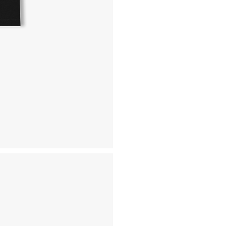
- 동일한 원단, 부자재를 활
- 내구성이 다하였거나 오래된
- 수선 유형에 따라 수선비용
고객센터 / CUSTOMER C
- 1588 - 2209 리버클래
- 상담 시간 : 평일 AM 10:00
- 토요일, 일요일, 공휴일 휴