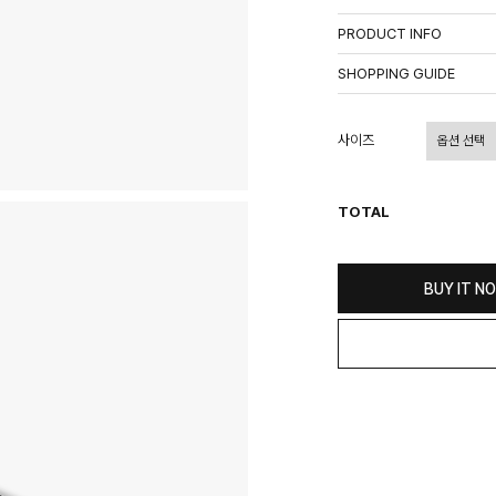
PRODUCT INFO
상품정보제공고시
SHOPPING GUIDE
배송 안내
- 주문 시 수취인 주소의 가
사이즈
상이할 수 있습니다.
- 기본 배송비 3,000원이며
- 산간벽지나 도서 지방은 별
TOTAL
- 평일 결제 완료일 기준으로 
(산간벽지, 도서지방, 상품 
교환 및 환불 / EXCHANGE
BUY IT N
- 네이버페이 교환&반품시 기
수가 불가 합니다.
(반품요청시 고객센터로 직접
- 제품에 이상이 있거나 불량
(단, 수령 후 7일 이내에 신
- 이미 배송을 시작한 후, 혹
비를 지불하셔야 합니다.
- 교환 & 반품 주소
본사물류센터 또는 전국매장에