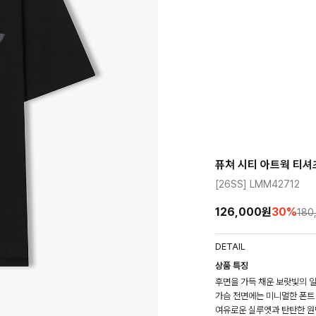
퓨쳐 시티 아트웍 티셔
[26SS] LMM42712
126,000원
30
%
180
DETAIL
상품 특징
후면을 가득 채운 보랏빛의 
가슴 전면에는 미니멀한 폰트
여유로운 실루엣과 탄탄한 원