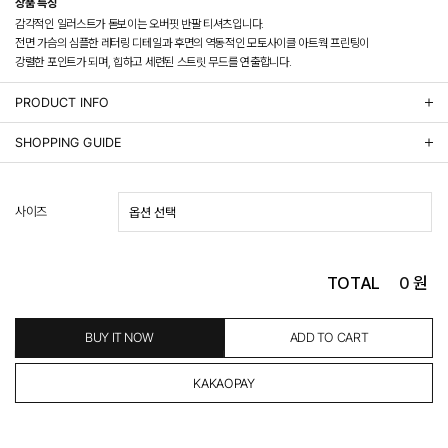
상품 특징
감각적인 일러스트가 돋보이는 오버핏 반팔 티셔츠입니다.
전면 가슴의 심플한 레터링 디테일과 후면의 역동적인 모토사이클 아트웍 프린팅이
강렬한 포인트가 되며, 힙하고 세련된 스트릿 무드를 연출합니다.
PRODUCT INFO
상품정보제공 고시
SHOPPING GUIDE
배송 안내
- 주문 시 수취인 주소의 가까운 매장에서 발송 처리되므로, 상품별로 택배사, 출고지, 반품지가 상
사이즈
이할 수 있습니다.
- 기본 배송비 3,000원이며, 5만원 이상 구매 시 무료배송해드립니다.
- 산간벽지나 도서 지방은 별도의 추가 금액을 지불하셔야 하는 경우가 있습니다.
도서산간 추가비용 확인하기 >
TOTAL
0
원
- 평일 결제 완료일 기준으로 익일 발송됩니다. (토, 일, 공휴일 제외)
(산간벽지, 도서지방, 상품 종류에 따라서 상품의 배송이 다소 지연될 수 있습니다.)
- 결제 완료 후 평균 3일 이내 출고 (공휴일 제외)
BUY IT NOW
ADD TO CART
교환 및 환불 / EXCHANGE & REFUND
- 네이버페이 교환&반품시 기본 발송지(물류센터)와 회수지(매장)가 다를수 있으니 자동수거 접
수가 불가 합니다.
(반품요청시 고객센터로 직접 연락해 주시거나 네이버페이에서 교환&반품접수 부탁 드립니다.)
- 제품에 이상이 있거나 불량일 경우 100% 무상으로 교환&환불이 가능합니다.