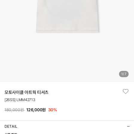
1
/
7
모토사이클 아트웍 티셔츠
[26SS] LMM42713
180,000원
126,000원
30
%
DETAIL