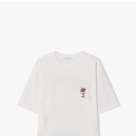
(단, 수령 후 7일 이내에 신청해주셔야 합니다.)
- 이미 배송을 시작한 후, 혹은 상품 수령 후 고객의 변심에 의해 반품 또는 교환 시에는 왕복 택배
비를 지불하셔야 합니다.
- 교환 & 반품 주소
본사물류센터 또는 전국매장에서 발송이 되므로,발송되어진 주소로 반송하여 주시면 됩니다.
- 교환 & 반품 절차
1. 받으신 택배사로 전화 후 송장번호 입력하여 반송 접수.
2. 공식몰 & 네이버페이에 로그인하셔서, 교환 or 반품 접수.
3. 상품 포장 후 왕복 배송비 (6,000원) 동봉 혹은 본사몰 계좌입금 후,
기사님 방문 시 상품 전달(착불) - 상품 불량, 오배송일 경우 동봉 X, 착불
4. 매장&물류센터 상품 도착 후 교환, 반품 처리 (교환일 경우 상품 확인 후 재발송)
교환, 환불이 불가한 경우 / LIMITATION
- 상품 수령 후 7일 이내 교환 반품 신청하지 않은 경우
- 고객님의 부주의로 상품의 변형, 훼손, 착용한 경우
- 박스가 없거나 상품의 포장이 없을 경우
A/S 및 품질 보증
- (주)파스토조의 제품 품질 보증 기간은 구입일로부터 1년입니다.
- 보증 기간이라 함은 “제조사 과실(봉제, 원단, 부자재)”로 발생된 불량일 경우 제조회사에 보상
(무료 수선, 교환, 환불)을 신청할 수 있는 기간입니다.
- 품질 보증기간 경과 후에는 공정거래위원회에서 고시한 피해 보상기준에 준하여 보상합니다.
- 단, 불량 판정 과정에서 의견 차이가 발생될 수 있으며, 이 경우 고객상담팀으로 요청 주시면, 한
국소비자연맹의 심의 후 심의 결과를 알려드립니다.