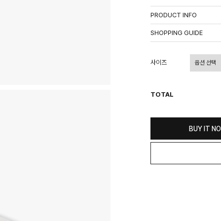
PRODUCT INFO
상품정보제공고시
SHOPPING GUIDE
배송 안내
- 주문 시 수취인 주소의 가
사이즈
상이할 수 있습니다.
- 기본 배송비 3,000원이며
- 산간벽지나 도서 지방은 별
TOTAL
- 평일 결제 완료일 기준으로 
(산간벽지, 도서지방, 상품 
교환 및 환불 / EXCHANGE
BUY IT N
- 네이버페이 교환&반품시 기
수가 불가 합니다.
(반품요청시 고객센터로 직접
- 제품에 이상이 있거나 불량
(단, 수령 후 7일 이내에 신
- 이미 배송을 시작한 후, 혹
비를 지불하셔야 합니다.
- 교환 & 반품 주소
본사물류센터 또는 전국매장에