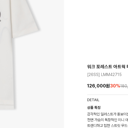
워크 포레스트 아트웍
[26SS] LMM42715
126,000원
30
%
180
DETAIL
상품 특징
감각적인 일러스트가 돋보이는
전면 가슴의 독창적인 미니 
트렌디하고 힙한 스트릿 무드