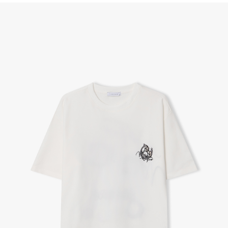
(단, 수령 후 7일 이내에 신청해주셔야 합니다.)
- 이미 배송을 시작한 후, 혹은 상품 수령 후 고객의 변심에 의해 반품 또는 교환 시에는 왕복 택배
비를 지불하셔야 합니다.
- 교환 & 반품 주소
본사물류센터 또는 전국매장에서 발송이 되므로,발송되어진 주소로 반송하여 주시면 됩니다.
- 교환 & 반품 절차
1. 받으신 택배사로 전화 후 송장번호 입력하여 반송 접수.
2. 공식몰 & 네이버페이에 로그인하셔서, 교환 or 반품 접수.
3. 상품 포장 후 왕복 배송비 (6,000원) 동봉 혹은 본사몰 계좌입금 후,
기사님 방문 시 상품 전달(착불) - 상품 불량, 오배송일 경우 동봉 X, 착불
4. 매장&물류센터 상품 도착 후 교환, 반품 처리 (교환일 경우 상품 확인 후 재발송)
교환, 환불이 불가한 경우 / LIMITATION
- 상품 수령 후 7일 이내 교환 반품 신청하지 않은 경우
- 고객님의 부주의로 상품의 변형, 훼손, 착용한 경우
- 박스가 없거나 상품의 포장이 없을 경우
A/S 및 품질 보증
- (주)파스토조의 제품 품질 보증 기간은 구입일로부터 1년입니다.
- 보증 기간이라 함은 “제조사 과실(봉제, 원단, 부자재)”로 발생된 불량일 경우 제조회사에 보상
(무료 수선, 교환, 환불)을 신청할 수 있는 기간입니다.
- 품질 보증기간 경과 후에는 공정거래위원회에서 고시한 피해 보상기준에 준하여 보상합니다.
- 단, 불량 판정 과정에서 의견 차이가 발생될 수 있으며, 이 경우 고객상담팀으로 요청 주시면, 한
국소비자연맹의 심의 후 심의 결과를 알려드립니다.