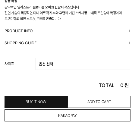
상품 특징
감각적인 일러스트가 돋보이는 오버핏 반팔 티셔츠입니다.
전면 가슴의 독창적인 미니 아트웍 자수와 후면의 거친 스케치풍 그래픽 프린팅이 특징이며,
트렌디하고 힙한 스트릿 무드를 연출합니다.
PRODUCT INFO
상품정보제공 고시
SHOPPING GUIDE
배송 안내
- 주문 시 수취인 주소의 가까운 매장에서 발송 처리되므로, 상품별로 택배사, 출고지, 반품지가 상
사이즈
이할 수 있습니다.
- 기본 배송비 3,000원이며, 5만원 이상 구매 시 무료배송해드립니다.
- 산간벽지나 도서 지방은 별도의 추가 금액을 지불하셔야 하는 경우가 있습니다.
도서산간 추가비용 확인하기 >
TOTAL
0
원
- 평일 결제 완료일 기준으로 익일 발송됩니다. (토, 일, 공휴일 제외)
(산간벽지, 도서지방, 상품 종류에 따라서 상품의 배송이 다소 지연될 수 있습니다.)
- 결제 완료 후 평균 3일 이내 출고 (공휴일 제외)
BUY IT NOW
ADD TO CART
교환 및 환불 / EXCHANGE & REFUND
- 네이버페이 교환&반품시 기본 발송지(물류센터)와 회수지(매장)가 다를수 있으니 자동수거 접
수가 불가 합니다.
(반품요청시 고객센터로 직접 연락해 주시거나 네이버페이에서 교환&반품접수 부탁 드립니다.)
- 제품에 이상이 있거나 불량일 경우 100% 무상으로 교환&환불이 가능합니다.