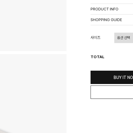
PRODUCT INFO
상품정보제공고시
SHOPPING GUIDE
배송 안내
- 주문 시 수취인 주소의 가
사이즈
상이할 수 있습니다.
- 기본 배송비 3,000원이며
- 산간벽지나 도서 지방은 별
TOTAL
- 평일 결제 완료일 기준으로 
(산간벽지, 도서지방, 상품 
교환 및 환불 / EXCHANGE
BUY IT N
- 네이버페이 교환&반품시 기
수가 불가 합니다.
(반품요청시 고객센터로 직접
- 제품에 이상이 있거나 불량
(단, 수령 후 7일 이내에 신
- 이미 배송을 시작한 후, 혹
비를 지불하셔야 합니다.
- 교환 & 반품 주소
본사물류센터 또는 전국매장에