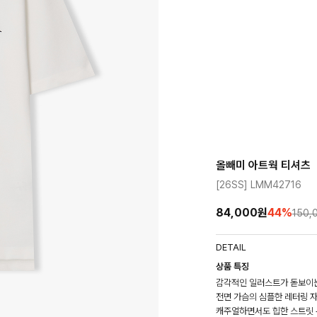
올빼미 아트웍 티셔츠
[26SS] LMM42716
84,000원
44
%
150,
DETAIL
상품 특징
감각적인 일러스트가 돋보이는
전면 가슴의 심플한 레터링 
캐주얼하면서도 힙한 스트릿 