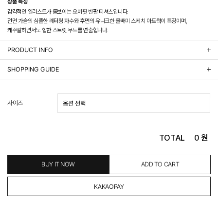
상품 특징
감각적인 일러스트가 돋보이는 오버핏 반팔 티셔츠입니다.
전면 가슴의 심플한 레터링 자수와 후면의 유니크한 올빼미 스케치 아트웍이 특징이며,
캐주얼하면서도 힙한 스트릿 무드를 연출합니다.
PRODUCT INFO
상품정보제공 고시
SHOPPING GUIDE
배송 안내
- 주문 시 수취인 주소의 가까운 매장에서 발송 처리되므로, 상품별로 택배사, 출고지, 반품지가 상
사이즈
이할 수 있습니다.
- 기본 배송비 3,000원이며, 5만원 이상 구매 시 무료배송해드립니다.
- 산간벽지나 도서 지방은 별도의 추가 금액을 지불하셔야 하는 경우가 있습니다.
도서산간 추가비용 확인하기 >
TOTAL
0
원
- 평일 결제 완료일 기준으로 익일 발송됩니다. (토, 일, 공휴일 제외)
(산간벽지, 도서지방, 상품 종류에 따라서 상품의 배송이 다소 지연될 수 있습니다.)
- 결제 완료 후 평균 3일 이내 출고 (공휴일 제외)
BUY IT NOW
ADD TO CART
교환 및 환불 / EXCHANGE & REFUND
- 네이버페이 교환&반품시 기본 발송지(물류센터)와 회수지(매장)가 다를수 있으니 자동수거 접
수가 불가 합니다.
(반품요청시 고객센터로 직접 연락해 주시거나 네이버페이에서 교환&반품접수 부탁 드립니다.)
- 제품에 이상이 있거나 불량일 경우 100% 무상으로 교환&환불이 가능합니다.