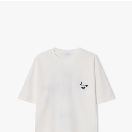
(단, 수령 후 7일 이내에 신청해주셔야 합니다.)
- 이미 배송을 시작한 후, 혹은 상품 수령 후 고객의 변심에 의해 반품 또는 교환 시에는 왕복 택배
비를 지불하셔야 합니다.
- 교환 & 반품 주소
본사물류센터 또는 전국매장에서 발송이 되므로,발송되어진 주소로 반송하여 주시면 됩니다.
- 교환 & 반품 절차
1. 받으신 택배사로 전화 후 송장번호 입력하여 반송 접수.
2. 공식몰 & 네이버페이에 로그인하셔서, 교환 or 반품 접수.
3. 상품 포장 후 왕복 배송비 (6,000원) 동봉 혹은 본사몰 계좌입금 후,
기사님 방문 시 상품 전달(착불) - 상품 불량, 오배송일 경우 동봉 X, 착불
4. 매장&물류센터 상품 도착 후 교환, 반품 처리 (교환일 경우 상품 확인 후 재발송)
교환, 환불이 불가한 경우 / LIMITATION
- 상품 수령 후 7일 이내 교환 반품 신청하지 않은 경우
- 고객님의 부주의로 상품의 변형, 훼손, 착용한 경우
- 박스가 없거나 상품의 포장이 없을 경우
A/S 및 품질 보증
- (주)파스토조의 제품 품질 보증 기간은 구입일로부터 1년입니다.
- 보증 기간이라 함은 “제조사 과실(봉제, 원단, 부자재)”로 발생된 불량일 경우 제조회사에 보상
(무료 수선, 교환, 환불)을 신청할 수 있는 기간입니다.
- 품질 보증기간 경과 후에는 공정거래위원회에서 고시한 피해 보상기준에 준하여 보상합니다.
- 단, 불량 판정 과정에서 의견 차이가 발생될 수 있으며, 이 경우 고객상담팀으로 요청 주시면, 한
국소비자연맹의 심의 후 심의 결과를 알려드립니다.