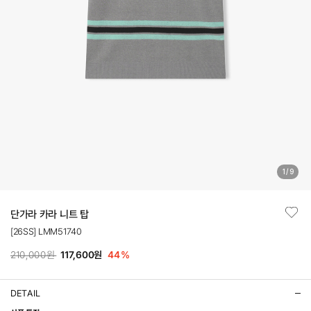
1
/
9
단가라 카라 니트 탑
[26SS] LMM51740
210,000원
117,600원
44
%
DETAIL