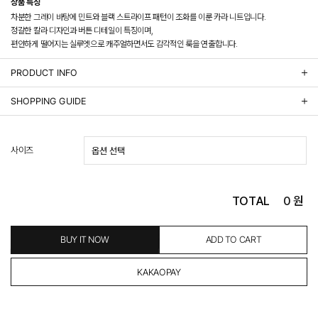
상품 특징
차분한 그레이 바탕에 민트와 블랙 스트라이프 패턴이 조화를 이룬 카라 니트입니다.
정갈한 칼라 디자인과 버튼 디테일이 특징이며,
편안하게 떨어지는 실루엣으로 캐주얼하면서도 감각적인 룩을 연출합니다.
PRODUCT INFO
상품정보제공 고시
SHOPPING GUIDE
배송 안내
- 주문 시 수취인 주소의 가까운 매장에서 발송 처리되므로, 상품별로 택배사, 출고지, 반품지가 상
사이즈
이할 수 있습니다.
- 기본 배송비 3,000원이며, 5만원 이상 구매 시 무료배송해드립니다.
- 산간벽지나 도서 지방은 별도의 추가 금액을 지불하셔야 하는 경우가 있습니다.
도서산간 추가비용 확인하기 >
TOTAL
0
원
- 평일 결제 완료일 기준으로 익일 발송됩니다. (토, 일, 공휴일 제외)
(산간벽지, 도서지방, 상품 종류에 따라서 상품의 배송이 다소 지연될 수 있습니다.)
- 결제 완료 후 평균 3일 이내 출고 (공휴일 제외)
BUY IT NOW
ADD TO CART
교환 및 환불 / EXCHANGE & REFUND
- 네이버페이 교환&반품시 기본 발송지(물류센터)와 회수지(매장)가 다를수 있으니 자동수거 접
수가 불가 합니다.
(반품요청시 고객센터로 직접 연락해 주시거나 네이버페이에서 교환&반품접수 부탁 드립니다.)
- 제품에 이상이 있거나 불량일 경우 100% 무상으로 교환&환불이 가능합니다.