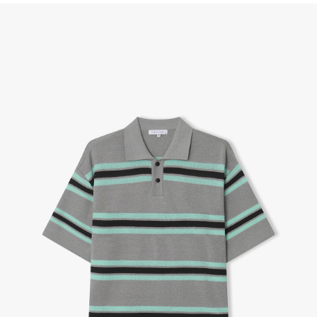
(단, 수령 후 7일 이내에 신청해주셔야 합니다.)
- 이미 배송을 시작한 후, 혹은 상품 수령 후 고객의 변심에 의해 반품 또는 교환 시에는 왕복 택배
비를 지불하셔야 합니다.
- 교환 & 반품 주소
본사물류센터 또는 전국매장에서 발송이 되므로,발송되어진 주소로 반송하여 주시면 됩니다.
- 교환 & 반품 절차
1. 받으신 택배사로 전화 후 송장번호 입력하여 반송 접수.
2. 공식몰 & 네이버페이에 로그인하셔서, 교환 or 반품 접수.
3. 상품 포장 후 왕복 배송비 (6,000원) 동봉 혹은 본사몰 계좌입금 후,
기사님 방문 시 상품 전달(착불) - 상품 불량, 오배송일 경우 동봉 X, 착불
4. 매장&물류센터 상품 도착 후 교환, 반품 처리 (교환일 경우 상품 확인 후 재발송)
교환, 환불이 불가한 경우 / LIMITATION
- 상품 수령 후 7일 이내 교환 반품 신청하지 않은 경우
- 고객님의 부주의로 상품의 변형, 훼손, 착용한 경우
- 박스가 없거나 상품의 포장이 없을 경우
A/S 및 품질 보증
- (주)파스토조의 제품 품질 보증 기간은 구입일로부터 1년입니다.
- 보증 기간이라 함은 “제조사 과실(봉제, 원단, 부자재)”로 발생된 불량일 경우 제조회사에 보상
(무료 수선, 교환, 환불)을 신청할 수 있는 기간입니다.
- 품질 보증기간 경과 후에는 공정거래위원회에서 고시한 피해 보상기준에 준하여 보상합니다.
- 단, 불량 판정 과정에서 의견 차이가 발생될 수 있으며, 이 경우 고객상담팀으로 요청 주시면, 한
국소비자연맹의 심의 후 심의 결과를 알려드립니다.